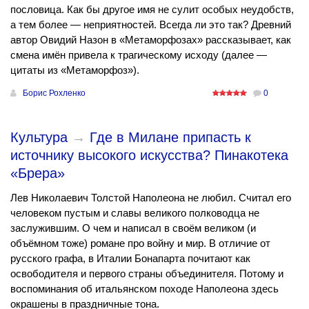
пословица. Как бы другое имя не сулит особых неудобств,
а тем более — неприятностей. Всегда ли это так? Древний
автор Овидий Назон в «Метаморфозах» рассказывает, как
смена имён привела к трагическому исходу (далее —
цитаты из «Метаморфоз»).
Борис Рохленко
0
Культура
→
Где в Милане припасть к
источнику высокого искусства? Пинакотека
«Брера»
Лев Николаевич Толстой Наполеона не любил. Считал его
человеком пустым и славы великого полководца не
заслужившим. О чем и написал в своём великом (и
объёмном тоже) романе про войну и мир. В отличие от
русского графа, в Италии Бонапарта почитают как
освободителя и первого страны объединителя. Потому и
воспоминания об итальянском походе Наполеона здесь
окрашены в праздничные тона.