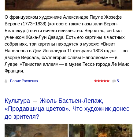
О французском художнике Александре Пауле Жозефе
Вероне (1773−1838) (которого также называли Верон-
Беллекурт) почти ничего неизвестно. Вероятно, он был
учеником Жака-Луи Давида. Есть его картины в частных
собраниях, три картины находятся в музеях: «Визит
Наполеона в Дом Инвалидов 11 февраля 1808 года» — во
дворце Версаль, «Аллегория славы Наполеона» — в
Лувре, «Тенистая аллея» — в музее Тессэ города Ле Манс,
Франция.
Борис Рохленко
5
Культура
→
Жюль Бастьен-Лепаж,
«Продавщица цветов». Что художник донес
до зрителя?