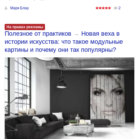
Марк Блау
2
На правах рекламы
Полезное от практиков
→
Новая веха в
истории искусства: что такое модульные
картины и почему они так популярны?