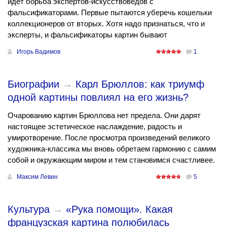
идет борьба экспертов-искусствоведов с
фальсификаторами. Первые пытаются уберечь кошельки
коллекционеров от вторых. Хотя надо признаться, что и
эксперты, и фальсификаторы картин бывают
Игорь Вадимов
1
Биографии
→
Карл Брюллов: как триумф
одной картины повлиял на его жизнь?
Очарованию картин Брюллова нет предела. Они дарят
настоящее эстетическое наслаждение, радость и
умиротворение. После просмотра произведений великого
художника-классика мы вновь обретаем гармонию с самим
собой и окружающим миром и тем становимся счастливее.
Максим Левин
5
Культура
→
«Рука помощи». Какая
французская картина полюбилась