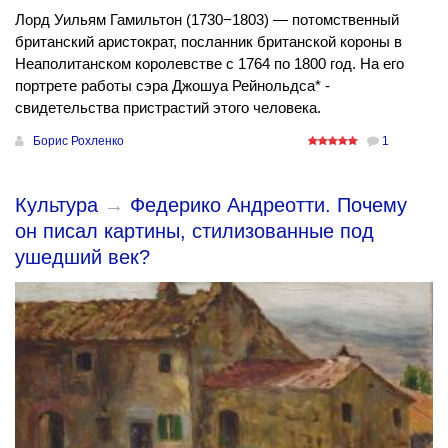
Лорд Уильям Гамильтон (1730−1803) — потомственный
британский аристократ, посланник британской короны в
Неаполитанском королевстве с 1764 по 1800 год. На его
портрете работы сэра Джошуа Рейнольдса* -
свидетельства пристрастий этого человека.
Борис Рохленко
1
Культура
→
Федерико Андреотти. Почему
он писал картины, стилизованные под
ушедший век?