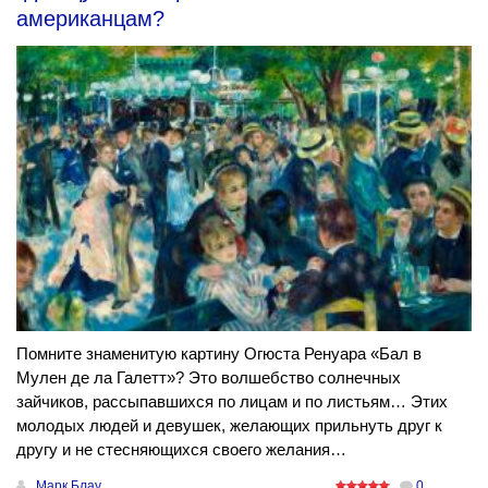
американцам?
Помните знаменитую картину Огюста Ренуара «Бал в
Мулен де ла Галетт»? Это волшебство солнечных
зайчиков, рассыпавшихся по лицам и по листьям… Этих
молодых людей и девушек, желающих прильнуть друг к
другу и не стесняющихся своего желания…
Марк Блау
0