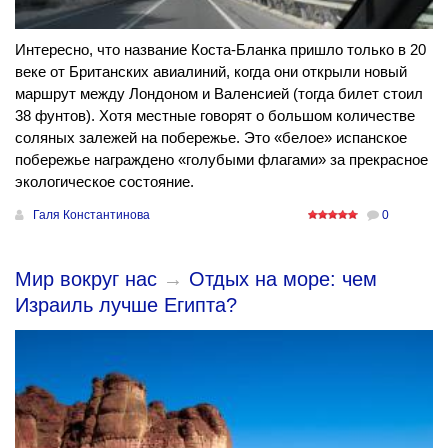
Интересно, что название Коста-Бланка пришло только в 20
веке от Британских авиалиний, когда они открыли новый
маршрут между Лондоном и Валенсией (тогда билет стоил
38 фунтов). Хотя местные говорят о большом количестве
соляных залежей на побережье. Это «белое» испанское
побережье награждено «голубыми флагами» за прекрасное
экологическое состояние.
Галя Константинова
0
Мир вокруг нас
→
Отдых на море: чем
Израиль лучше Египта?