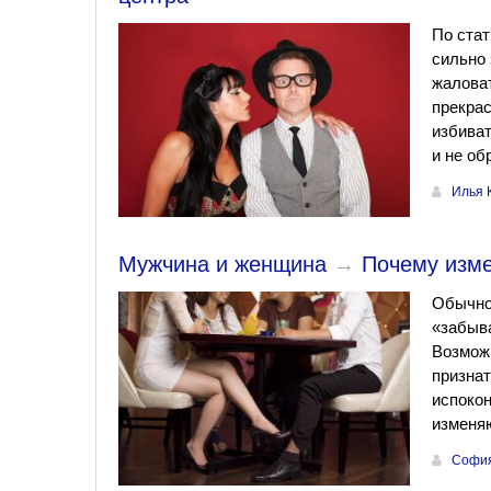
По стат
сильно
жаловат
прекрас
избиват
и не об
Илья 
Мужчина и женщина
→
Почему изм
Обычно,
«забыва
Возможн
признат
испокон
изменя
София