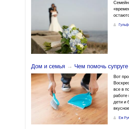
Семейна
«времен
остают
Гульф
Дом и семья
→
Чем помочь супруге
Вот про
Воскрес
все в п
работе 
дети и 
вкусное
Еж Ру