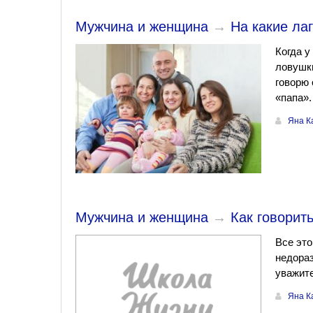
Мужчина и женщина
→
На какие ла
Когда у
ловушки
говорю 
«папа».
Яна К
Мужчина и женщина
→
Как говорит
Все это
недораз
уважит
Яна К