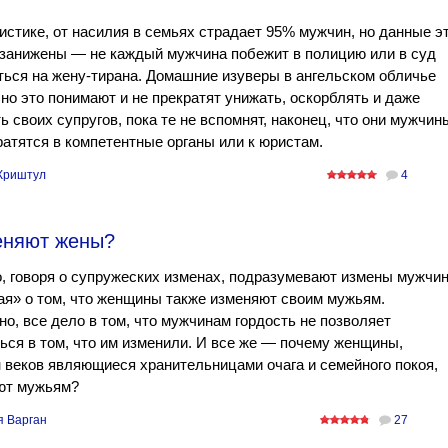
истике, от насилия в семьях страдает 95% мужчин, но данные э
 занижены — не каждый мужчина побежит в полицию или в суд
ься на жену-тирана. Домашние изуверы в ангельском обличье
но это понимают и не прекратят унижать, оскорблять и даже
ь своих супругов, пока те не вспомнят, наконец, что они мужчин
ратятся в компетентные органы или к юристам.
Криштул
4
еняют жены?
 говоря о супружеских изменах, подразумевают измены мужчин
я» о том, что женщины также изменяют своим мужьям.
о, все дело в том, что мужчинам гордость не позволяет
ься в том, что им изменили. И все же — почему женщины,
 веков являющиеся хранительницами очага и семейного покоя,
ют мужьям?
 Варган
27