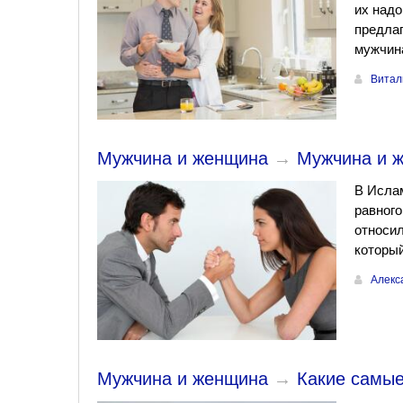
их надо
предлаг
мужчина
Витал
Мужчина и женщина
→
Мужчина и ж
В Ислам
равного
относил
который
Алекс
Мужчина и женщина
→
Какие самые