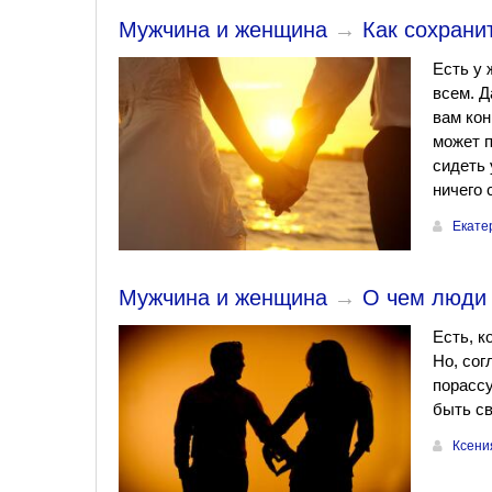
Мужчина и женщина
→
Как сохрани
Есть у 
всем. Д
вам кон
может п
сидеть 
ничего 
Екате
Мужчина и женщина
→
О чем люди 
Есть, к
Но, сог
порассу
быть св
Ксени