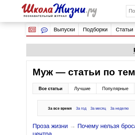
Выпуски
Подборки
Статьи
Муж — статьи по те
Все статьи
Лучшие
Популярные
За все время
За год
За месяц
За неделю
Проза жизни
→
Почему нельзя брос
центра