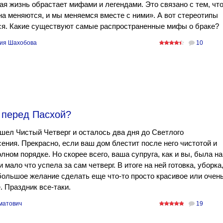
я жизнь обрастает мифами и легендами. Это связано с тем, чт
а меняются, и мы меняемся вместе с ними». А вот стереотипы
ся. Какие существуют самые распространенные мифы о браке?
ия Шахобова
10
 перед Пасхой?
шел Чистый Четверг и осталось два дня до Светлого
ения. Прекрасно, если ваш дом блестит после него чистотой и
олном порядке. Но скорее всего, ваша супруга, как и вы, была на
и мало что успела за сам четверг. В итоге на ней готовка, уборка
большое желание сделать еще что-то просто красивое или очен
. Праздник все-таки.
матович
19