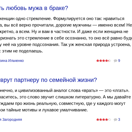
ть любовь мужа в браке?
женщин одно стремление. Формулируется оно так: нравиться
а, вы всё верно прочитали, дорогие мужчины — именно всем! Не
кретно, а всем. Ну и вам в частности. И даже если женщина не
ризнать это стремление в себе осознанно, то оно всё равно буд
у неё на уровне подсознания. Так уж женская природа устроена,
с этим не поделаешь.
рина Ильченко
9
врут партнеру по семейной жизни?
онечно, и цивилизованный аналог слова «врать» — это «лгать».
ласитесь, это слово звучит слишком литературно. А мы давайте
ждаем про жизнь реальную, совместную, где у каждого могут
ои тайные мотивы и лукавое умалчивание.
я Загородняя
3