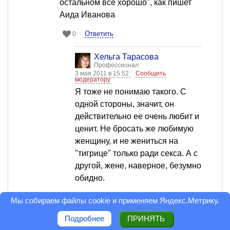
остальном все хорошо", как пишет
Аида Иванова
Ответить
0
Хельга Тарасова
Профессионал
3 мая 2011 в 15:52
Сообщить
модератору
Я тоже не понимаю такого. С
одной стороны, значит, он
действительно ее очень любит и
ценит. Не бросать же любимую
женщину, и не жениться на
"тигрице" только ради секса. А с
другой, жене, наверное, безумно
обидно.
Ответить
0
Мы собираем файлы cookie и применяем
Яндекс.Метрику
.
Подробнее
ПРИНЯТЬ
Илья Коротов
Читатель