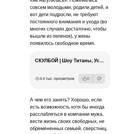
«не нагулялась». Поженились
совсем молодыми, родили детей, и
вот дети подросли, не требуют
постоянного внимания и ухода (во
многих случаях достаточно, чтобы
вышли из пеленок), у жены
появилось свободное время.
СКУЛБОЙ | Шоу Титаны, Усейн Болт, Ларрат, Зашквар!
РЕКЛАМА
РЕКЛАМА
РЕКЛАМА
РЕКЛАМА
4.4 тыс. просмотров
0
А чем его занять? Хорошо, если
есть возможность хотя бы иногда
расслабляться в компании мужа,
вести жизнь своих свободных, не
обремененных семьей, сверстниц.