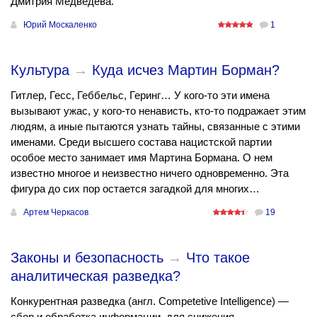
Дмитрия Медведева.
Юрий Москаленко
1
Культура
→
Куда исчез Мартин Борман?
Гитлер, Гесс, Геббельс, Геринг… У кого-то эти имена
вызывают ужас, у кого-то ненависть, кто-то подражает этим
людям, а иные пытаются узнать тайны, связанные с этими
именами. Среди высшего состава нацистской партии
особое место занимает имя Мартина Бормана. О нем
известно многое и неизвестно ничего одновременно. Эта
фигура до сих пор остается загадкой для многих…
Артем Черкасов
19
Законы и безопасность
→
Что такое
аналитическая разведка?
Конкурентная разведка (англ. Competetive Intelligence) —
сбор и обработка информации, для снижения