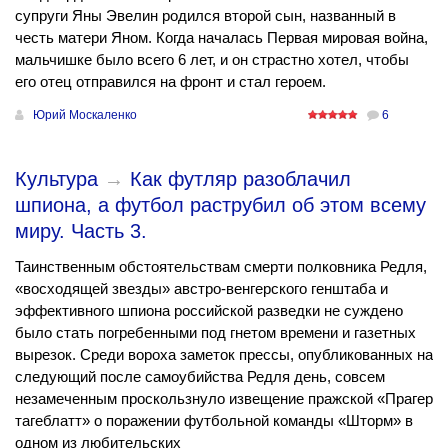
супруги Яны Эвелин родился второй сын, названный в
честь матери Яном. Когда началась Первая мировая война,
мальчишке было всего 6 лет, и он страстно хотел, чтобы
его отец отправился на фронт и стал героем.
Юрий Москаленко
6
Культура
→
Как футляр разоблачил
шпиона, а футбол раструбил об этом всему
миру. Часть 3.
Таинственным обстоятельствам смерти полковника Редля,
«восходящей звезды» австро-венгерского генштаба и
эффективного шпиона российской разведки не суждено
было стать погребенными под гнетом времени и газетных
вырезок. Среди вороха заметок прессы, опубликованных на
следующий после самоубийства Редля день, совсем
незамеченным проскользнуло извещение пражской «Прагер
тагеблатт» о поражении футбольной команды «Шторм» в
одном из любительских