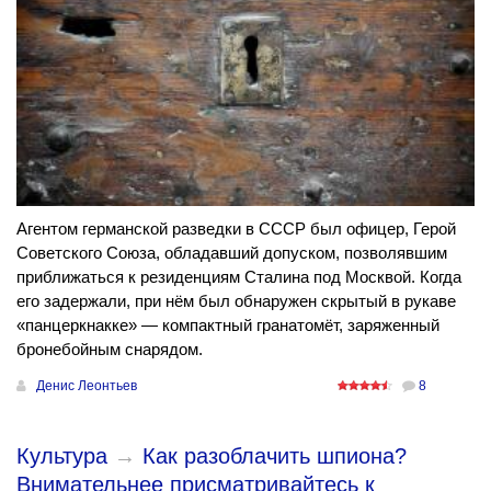
Агентом германской разведки в СССР был офицер, Герой
Советского Союза, обладавший допуском, позволявшим
приближаться к резиденциям Сталина под Москвой. Когда
его задержали, при нём был обнаружен скрытый в рукаве
«панцеркнакке» — компактный гранатомёт, заряженный
бронебойным снарядом.
Денис Леонтьев
8
Культура
→
Как разоблачить шпиона?
Внимательнее присматривайтесь к