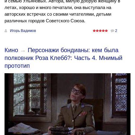
и семью Ульяновых. Автора, милую добрую женщину в
летах, хорошо и много печатали, она выступала на
авторских встречах со своими читателями, детьми
различных городов Советского Союза.
Игорь Вадимов
2
Кино
→
Персонажи бондианы: кем была
полковник Роза Клебб?: Часть 4. Мнимый
прототип