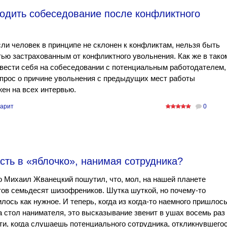
ходить собеседование после конфликтного
ли человек в принципе не склонен к конфликтам, нельзя быть
ью застрахованным от конфликтного увольнения. Как же в тако
вести себя на собеседовании с потенциальным работодателем,
прос о причине увольнения с предыдущих мест работы
ен на всех интервью.
арит
0
сть в «яблочко», нанимая сотрудника?
о Михаил Жванецкий пошутил, что, мол, на нашей планете
ов семьдесят шизофреников. Шутка шуткой, но почему-то
лось как нужное. И теперь, когда из когда-то наемного пришлос
а стол нанимателя, это высказывание звенит в ушах восемь раз
ти, когда слушаешь потенциального сотрудника, откликнувшего