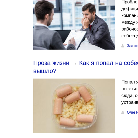
Проблем
дефицит
компани
между 
рабочее
собесед
Златк
Проза жизни
→
Как я попал на собе
вышло?
Попал я
посетит
сюда, с
устраив
Олег 