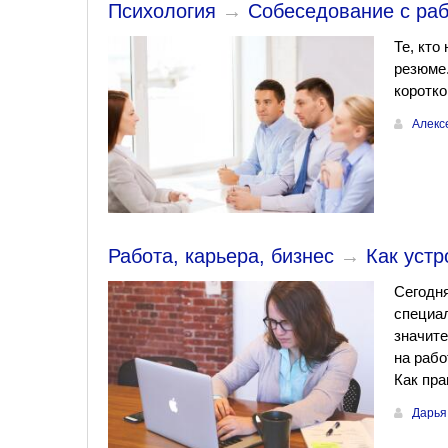
Психология
→
Собеседование с раб
Те, кто
резюме.
коротко
Алекс
Работа, карьера, бизнес
→
Как устр
Сегодня
специал
значите
на рабо
Как пра
Дарья