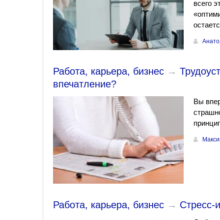
всего э
«оптими
остаетс
Анато
Работа, карьера, бизнес
→
Трудоуст
впечатление?
Вы впер
страшно
принцип
Макси
Работа, карьера, бизнес
→
Стресс-и