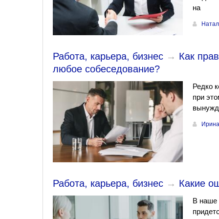
на
Натал
Работа, карьера, бизнес
→
Как пра
любое собеседование​?
Редко к
при эт
вынужде
Ирина
Работа, карьера, бизнес
→
Какие о
В наше 
придетс