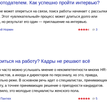
отодателем. Как успешно пройти интервью?
 не может опереться на связи, поиск работы начинает с рассылк
 Этот «увлекательный» процесс может длиться долго или
, но результат его один — приглашение на интервью.
ей Норкин
3
оиться на работу? Кадры не решают всё
 часто можно услышать мнение о некомпетентности многих HR-
истов, а иногда и директоров по персоналу, но это, правда,
льно реже. В основном речь идет о специалистах, принимающи
ту, а точнее принимающих решение о пригодности кандидатов.
вило, это молодые специалисты женского пола.
 Пантюх
5