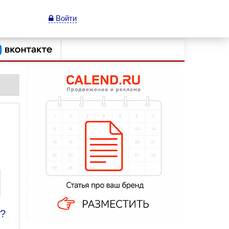
Войти
ы?