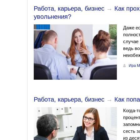
Работа, карьера, бизнес
→
Как про
увольнения?
Даже ес
полност
случае 
ведь во
неизбеж
Ира М
Работа, карьера, бизнес
→
Как попа
Когда-т
процент
запомни
сесть з
из деся