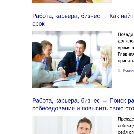
Работа, карьера, бизнес
→
Как найт
срок
Позади 
должнос
время п
Главная
приняты
Ксени
Работа, карьера, бизнес
→
Поиск р
собеседования и повысить свою ст
Прежде 
собесе
себя оп