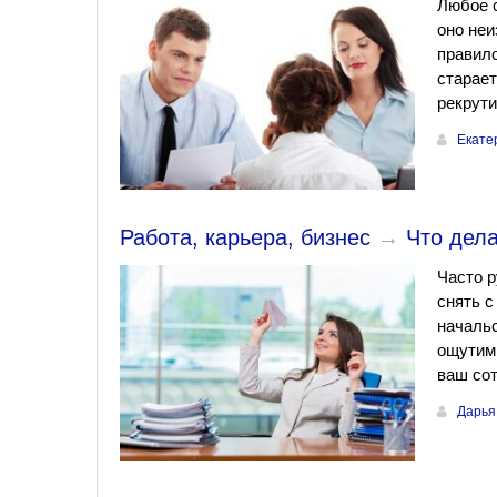
Любое с
оно неи
правило
старает
рекрути
Екате
Работа, карьера, бизнес
→
Что дел
Часто р
снять с
начальс
ощутимы
ваш сот
Дарья