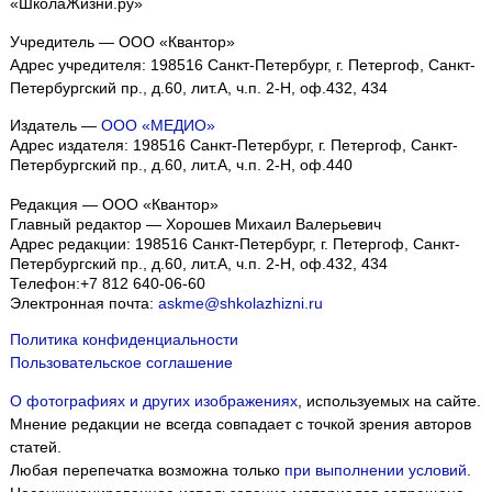
«ШколаЖизни.ру»
Учредитель — ООО «Квантор»
Адрес учредителя: 198516 Санкт-Петербург, г. Петергоф, Санкт-
Петербургский пр., д.60, лит.А, ч.п. 2-Н, оф.432, 434
Издатель —
ООО «МЕДИО»
Адрес издателя: 198516 Санкт-Петербург, г. Петергоф, Санкт-
Петербургский пр., д.60, лит.А, ч.п. 2-Н, оф.440
Редакция — ООО «Квантор»
Главный редактор — Хорошев Михаил Валерьевич
Адрес редакции:
198516
Санкт-Петербург, г. Петергоф
,
Санкт-
Петербургский пр., д.60, лит.А, ч.п. 2-Н, оф.432, 434
Телефон:
+7 812 640-06-60
Электронная почта:
askme@shkolazhizni.ru
Политика конфиденциальности
Пользовательское соглашение
О фотографиях и других изображениях
, используемых на сайте.
Мнение редакции не всегда совпадает с точкой зрения авторов
статей.
Любая перепечатка возможна только
при выполнении условий
.