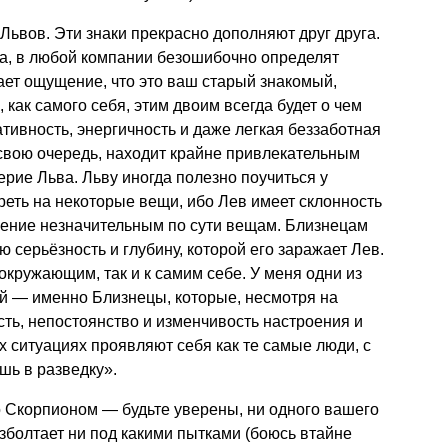
Львов. Эти знаки прекрасно дополняют друг друга.
а, в любой компании безошибочно определят
ет ощущение, что это ваш старый знакомый,
 как самого себя, этим двоим всегда будет о чем
тивность, энергичность и даже легкая беззаботная
 свою очередь, находит крайне привлекательным
рие Льва. Льву иногда полезно поучиться у
еть на некоторые вещи, ибо Лев имеет склонность
ение незначительным по сути вещам. Близнецам
 серьёзность и глубину, которой его заражает Лев.
окружающим, так и к самим себе. У меня одни из
й — именно Близнецы, которые, несмотря на
ть, непостоянство и изменчивость настроения и
х ситуациях проявляют себя как те самые люди, с
шь в разведку».
о Скорпионом — будьте уверены, ни одного вашего
азболтает ни под какими пытками (боюсь втайне