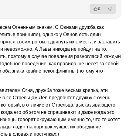
0
 всем Огненным знакам. С Овнами дружба как
елить в принципе), однако у Овнов есть один
упрутся своим рогом, сдвинуть их с места и заставить
и невозможно. А Львы никогда не пойдут на то,
ять, поэтому в случае появления разногласий каждый
 Подобное поведение, как правило, не несёт за собой
 оба знака крайне неконфликтны (потому что
вителем Огня, дружба тоже весьма крепка, эти
ию со Стрельцом Лев предпочтёт дружбу с очень
 который, в отличие от Стрельца, высказывающего
 когда его об этом не спрашивают и даже когда это
изнецы говорят окружающим именно то, что те хотят
ельцы ладят на порядок лучше: их объединяет
ь в словах и поступках.)