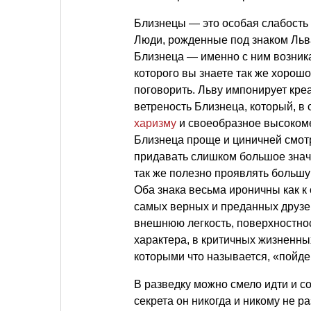
Близнецы — это особая слабость 
Люди, рожденные под знаком Льв
Близнеца — именно с ним возника
которого вы знаете так же хорошо,
поговорить. Льву импонирует креа
ветреность Близнеца, который, в
харизму
и своеобразное высокоме
Близнеца проще и циничней смотр
придавать слишком большое знач
так же полезно проявлять большую
Оба знака весьма ироничны как к 
самых верных и преданных друзе
внешнюю легкость, поверхностнос
характера, в критичных жизненны
которыми что называется, «пойде
В разведку можно смело идти и с
секрета он никогда и никому не р