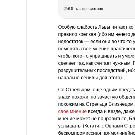
РЕКЛАМА
РЕКЛАМА
РЕКЛАМА
6.5 тыс. просмотров
Особую слабость Львы питают ко
правило крепкая (ибо им нечего д
недостаток — если они во что-то 
поменять своё мнение практическ
чтобы кого-то упрашивать и умол
сделает так, как считает нужным.
разрушительных последствий, ибо
банально ленивы для этого).
Со Стрельцом, ещё одним предста
знаки похожи, но зачастую общен
похожим на Стрельца Близнецом,
своё мнение
всегда и везде, даже
мнение может не понравиться, Бл
услышать. (Кстати, с Овнами Стр
бескомпромиссная прямолинейност