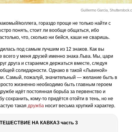
Guillermo Garcia, Shutterstock.
знакомый/коллега, гораздо проще не только найти с
ыстро понять, стоит ли вообще общаться, ибо
астолько, что, сколько ни бейся, каши не сваришь.
одилась под самым лучшим из 12 знаков. Как вы
е всего у меня друзей именно знака Льва. Мы, цари
руг друга и стараемся держаться вместе, следуя
 общей солидарности. Однако в такой «Львиной»
ни. Самый, пожалуй, значительный — желание быть в
просто жизненно необходимо быть главным героем
дружбе идёт постоянная борьба за первенство и
 сохранить, кому-то придётся отойти в тень, но не
частую такая
дружба
носит весьма хрупкий характер.
ТЕШЕСТВИЕ НА КАВКАЗ часть 3