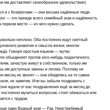
ки им доставляют своеобразное удовольствие).
ся и с Козерогами — они весьма надёжные люди.
ерог — это прежде всего семейный знак и надёжность
на первом месте — из чего нужно сделать
овольно неплохо. Оба постоянно ищут светлый
уховного развития и смысла жизни, многое
уждо. Говоря простым языком — жутко
ипе объединяет против кого-нибудь педантичного,
еям, зачастую живут в собственном, только им
шь им доступные законы и логика. Поэтому не
же месяц не звонят — они обиделись на то самое
нили, не заметив. Или вы забыли поздравить с
они ждали от вас поздравления ещё за месяц до
 постоянно мучиться вопросом, стоит обижаться или
аётся с трудом.
еще один Водный знак — Рак. Неистребимый