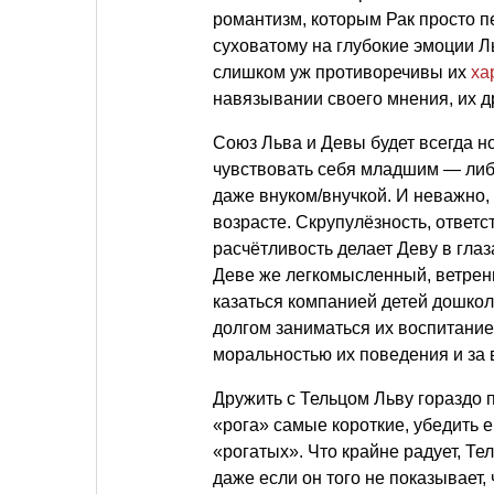
романтизм, которым Рак просто п
суховатому на глубокие эмоции Ль
слишком уж противоречивы их
ха
навязывании своего мнения, их д
Союз Льва и Девы будет всегда но
чувствовать себя младшим — либо
даже внуком/внучкой. И неважно,
возрасте. Скрупулёзность, ответс
расчётливость делает Деву в гла
Деве же легкомысленный, ветрен
казаться компанией детей дошколь
долгом заниматься их воспитание
моральностью их поведения и за 
Дружить с Тельцом Льву гораздо п
«рога» самые короткие, убедить 
«рогатых». Что крайне радует, Те
даже если он того не показывает,