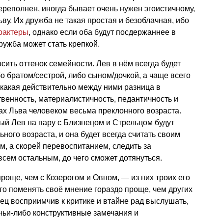
ереполнен, иногда бывает очень нужен эгоистичному,
ву. Их дружба не такая простая и безоблачная, ибо
рактеры
, однако если оба будут посдержаннее в
ружба может стать крепкой.
сить оттенок семейности. Лев в нём всегда будет
 братом/сестрой, либо сыном/дочкой, а чаще всего
 какая действительно между ними разница в
твенность, материалистичность, педантичность и
зах Льва человеком весьма преклонного возраста.
ый Лев на пару с Близнецом и Стрельцом будут
ного возраста, и она будет всегда считать своим
м, а скорей перевоспитанием, следить за
всем остальным, до чего сможет дотянуться.
роще, чем с Козерогом и Овном, — из них троих его
его поменять своё мнение гораздо проще, чем других
лец восприимчив к критике и втайне рад выслушать,
 чьи-либо конструктивные замечания и