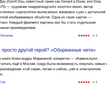
Доу (Gerrit Dou, известный также как Gerard и Douw, или Dow,
75) — художник «нидерландского золотого века», автор
исленных скрупулезно выписанных жанровых сцен с детальной
ткой изображаемых объектов. Одна из таких картин —
тан». Каждый фрагмент картины мог бы стать отдельным
енным произведением.
 Рохленко
2
 просто другой герой? «Оборванные нити»
 книги Александры Марининой, конкретно — «Каменскую».
читать ещё в Москве, когда была возможность покупать новые 
роизведения этой серии, читаю и сейчас, уже в электронном
е.
Сим
5