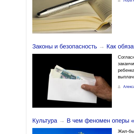
Лора 
Законы и безопасность
→
Как обяз
Согласн
заканчи
ребенка
выплачи
Алекс
Культура
→
В чем феномен оперы «
Жил-был