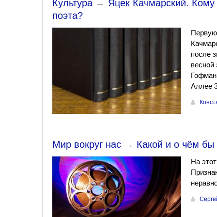
Культура
→
Яцек Качмарский. Кому
поэта?
Первую 
Качмарс
после з
весной 
Гофмана
Аллее 3
Конст
Мир вокруг нас
→
Какой и о чём бы
На этот
Признаю
неравн
Серге