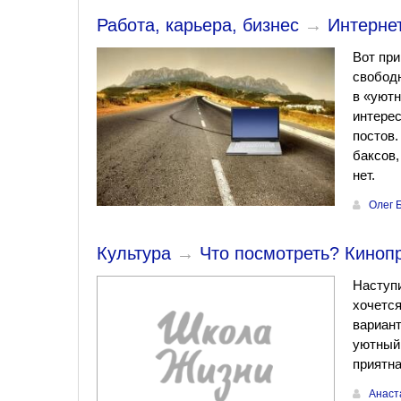
Работа, карьера, бизнес
→
Интернет
Вот при
свободн
в «уютн
интерес
постов.
баксов,
нет.
Олег 
Культура
→
Что посмотреть? Киноп
Наступи
хочется
вариант
уютный 
приятна
Анаст