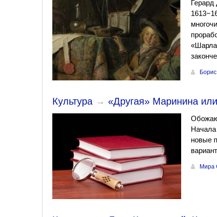
Герард 
1613−16
многоч
прорабо
«Шарла
законч
Борис
Культура
→
«Другая» Маринина или
Обожаю
Начала 
новые п
вариант
Мира 