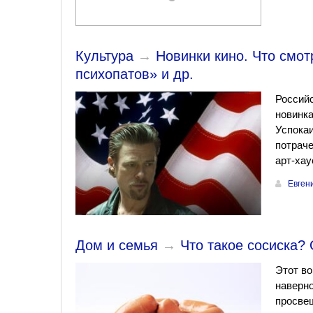
Культура
→
Новинки кино. Что смо
психопатов» и др.
Российс
новинка
Успокаи
потраче
арт-хау
Евген
Дом и семья
→
Что такое сосиска?
Этот во
наверно
просвещ