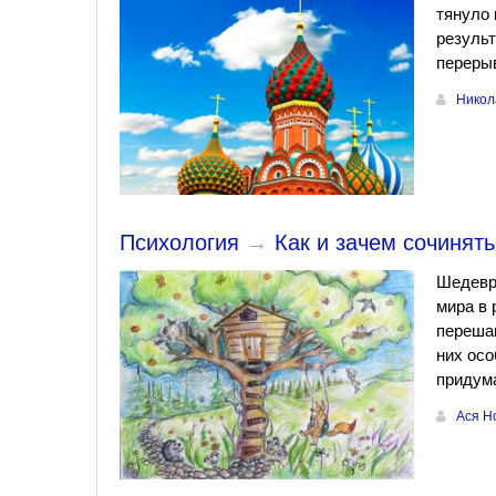
тянуло 
результ
перерыв
Никол
Психология
→
Как и зачем сочинять
Шедевр
мира в 
перешаг
них осо
придума
Ася Н