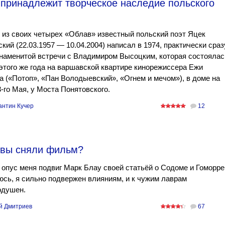
 принадлежит творческое наследие польского
из своих четырех «Облав» известный польский поэт Яцек
кий (22.03.1957 — 10.04.2004) написал в 1974, практически сраз
наменитой встречи с Владимиром Высоцким, которая состоялас
этого же года на варшавской квартире кинорежиссера Ежи
 («Потоп», «Пан Володыевский», «Огнем и мечом»), в доме на
-го Мая, у Моста Понятовского.
антин Кучер
12
 вы сняли фильм?
 опус меня подвиг Марк Блау своей статьёй о Содоме и Гоморре
сь, я сильно подвержен влияниям, и к чужим лаврам
одушен.
й Дмитриев
67