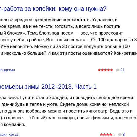
-работа за копейки: кому она нужна?
шло очередное предложение подработать. Удаленно, в
ое время, да и не тексты готовить, а всего лишь постить
ый бложик». Тема блога под носом — все, что происходит
ного у себя в районе. Вот только оплата… От 100 долларов за 3
 Уже непонятно. Можно ли за 30 постов получить больше 100
 и насколько больше? И как эти посты оцениваются? Конкретик
Банцекин
21
ремьеры зимы 2012–2013. Часть 1
ла зима. Гулять стало холодно, и проводить свободное время
 где-нибудь в тепле и уюте. Сидеть дома, конечно, неплохой
, но для разнообразия можно и посетить кинотеатр. Ведь это и
(а главное — тёплый) зал, попкорн, новые фильмы и, конечно ж
я компания.
асия Кекух
8