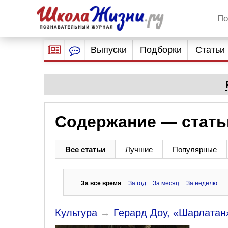
Выпуски
Подборки
Статьи
Содержание — стать
Все статьи
Лучшие
Популярные
За все время
За год
За месяц
За неделю
Культура
→
Герард Доу, «Шарлатан»