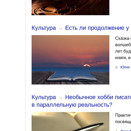
Культура
→
Есть ли продолжение у
Сказка 
волшебс
лет бу
книги, 
Юлия 
Культура
→
Необычное хобби писате
в параллельную реальность?
Практич
посвяща