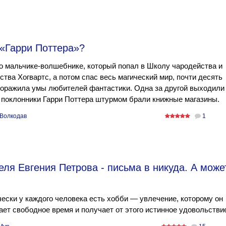
 «Гарри Поттера»?
о мальчике-волшебнике, который попал в Школу чародейства и
тва Хогвартс, а потом спас весь магический мир, почти десять
доражила умы любителей фантастики. Одна за другой выходили
и поклонники Гарри Поттера штурмом брали книжные магазины.
Волкодав
1
ля Евгения Петрова - письма в никуда. А может
ески у каждого человека есть хобби — увлечение, которому он
ет свободное время и получает от этого истинное удовольстви