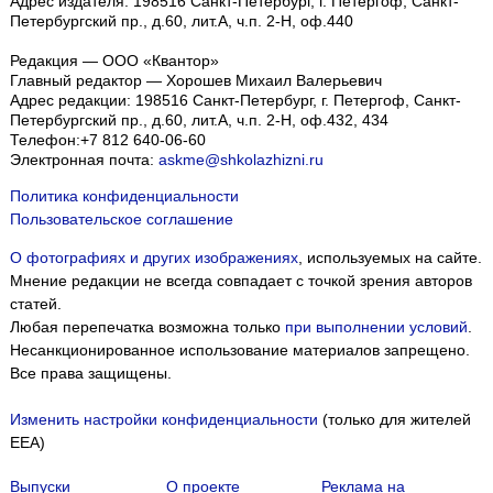
Адрес издателя: 198516 Санкт-Петербург, г. Петергоф, Санкт-
Петербургский пр., д.60, лит.А, ч.п. 2-Н, оф.440
Редакция — ООО «Квантор»
Главный редактор — Хорошев Михаил Валерьевич
Адрес редакции:
198516
Санкт-Петербург, г. Петергоф
,
Санкт-
Петербургский пр., д.60, лит.А, ч.п. 2-Н, оф.432, 434
Телефон:
+7 812 640-06-60
Электронная почта:
askme@shkolazhizni.ru
Политика конфиденциальности
Пользовательское соглашение
О фотографиях и других изображениях
, используемых на сайте.
Мнение редакции не всегда совпадает с точкой зрения авторов
статей.
Любая перепечатка возможна только
при выполнении условий
.
Несанкционированное использование материалов запрещено.
Все права защищены.
Изменить настройки конфиденциальности
(только для жителей
EEA)
Выпуски
О проекте
Реклама на