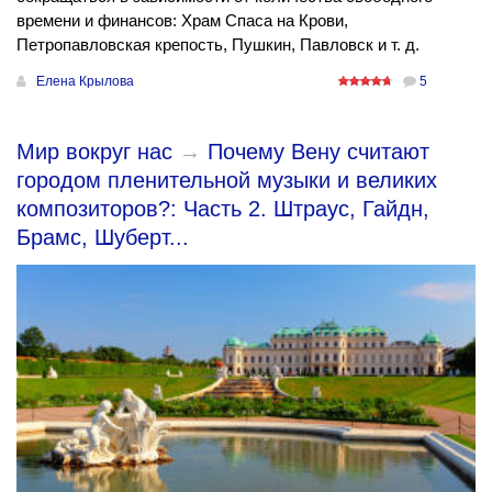
времени и финансов: Храм Спаса на Крови,
Петропавловская крепость, Пушкин, Павловск и т. д.
Елена Крылова
5
Мир вокруг нас
→
Почему Вену считают
городом пленительной музыки и великих
композиторов?: Часть 2. Штраус, Гайдн,
Брамс, Шуберт...