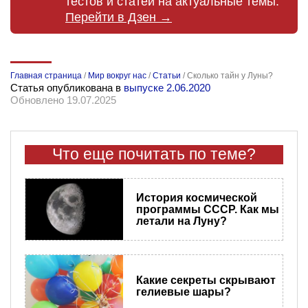
тестов и статей на актуальные темы.
Перейти в Дзен →
Главная страница
/
Мир вокруг нас
/
Статьи
/
Сколько тайн у Луны?
Статья опубликована в
выпуске 2.06.2020
Обновлено 19.07.2025
Что еще почитать по теме?
История космической
программы СССР. Как мы
летали на Луну?
Какие секреты скрывают
гелиевые шары?