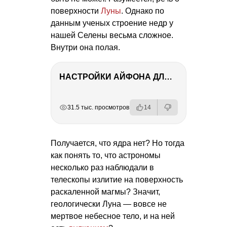
поверхности
Луны
. Однако по
данным ученых строение недр у
нашей Селены весьма сложное.
Внутри она полая.
НАСТРОЙКИ АЙФОНА ДЛЯ ФОТО И ВИДЕО
РЕКЛАМА
РЕКЛАМА
РЕКЛАМА
РЕКЛАМА
31.5 тыс. просмотров
14
Получается, что ядра нет? Но тогда
как понять то, что астрономы
несколько раз наблюдали в
телескопы излитие на поверхность
раскаленной магмы? Значит,
геологически Луна — вовсе не
мертвое небесное тело, и на ней