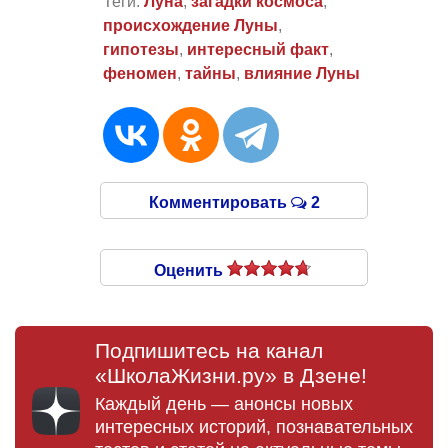
Теги:
Луна
,
загадки космоса
,
происхождение Луны
,
гипотезы
,
интересный факт
,
феномен
,
тайны
,
влияние Луны
Комментировать
2
Оценить
Подпишитесь на канал
«ШколаЖизни.ру» в Дзене!
Каждый день — анонсы новых
интересных историй, познавательных