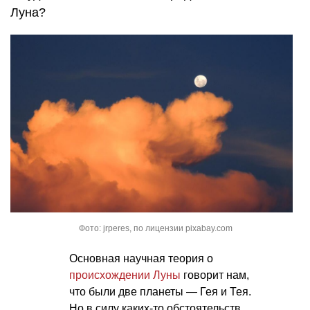
Луна?
Фото: jrperes, по лицензии pixabay.com
Основная научная теория о
происхождении Луны
говорит нам,
что были две планеты — Гея и Тея.
Но в силу каких-то обстоятельств