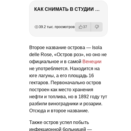
КАК СНИМАТЬ В СТУДИИ СО ВСПЫШКАМИ
РЕКЛАМА
РЕКЛАМА
РЕКЛАМА
РЕКЛАМА
39.2 тыс. просмотров
37
Второе название острова — Isola
delle Rose, «Остров роз», но оно не
официальное и в самой
Венеции
не употребляется. Находится на
юге лагуны, а его площадь 16
гектаров. Первоначально остров
построен как место хранения
нефти и топлива, но в 1892 году тут
разбили виноградники и розарии.
Отсюда и второе название.
Также остров успел побыть
инфекционной больницей —