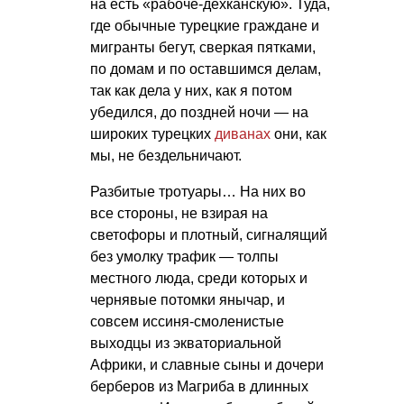
на есть «рабоче-дехканскую». Туда,
где обычные турецкие граждане и
мигранты бегут, сверкая пятками,
по домам и по оставшимся делам,
так как дела у них, как я потом
убедился, до поздней ночи — на
широких турецких
диванах
они, как
мы, не бездельничают.
Разбитые тротуары… На них во
все стороны, не взирая на
светофоры и плотный, сигналящий
без умолку трафик — толпы
местного люда, среди которых и
чернявые потомки янычар, и
совсем иссиня-смоленистые
выходцы из экваториальной
Африки, и славные сыны и дочери
берберов из Магриба в длинных