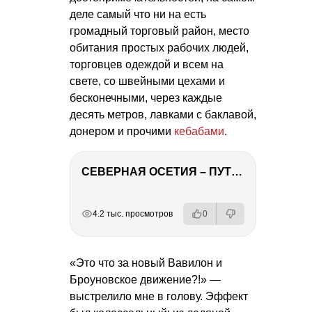
деле самый что ни на есть
громадный торговый район, место
обитания простых рабочих людей,
торговцев одеждой и всем на
свете, со швейными цехами и
бесконечными, через каждые
десять метров, лавками с баклавой,
донером и прочими
кебабами
.
СЕВЕРНАЯ ОСЕТИЯ – ПУТЕШЕСТВИЕ НА КАВКАЗ часть 4
РЕКЛАМА
РЕКЛАМА
РЕКЛАМА
РЕКЛАМА
4.2 тыс. просмотров
0
«Это что за новый Вавилон и
Броуновское движение?!» —
выстрелило мне в голову. Эффект