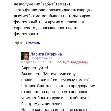
незаслуженно "забыт" гематит.
"ярко-фиолетовая разновидность кварца -
аметист" - аметист бывает не только ярко-
фиолетовый, но и других оттенков - от
сиреневого до насыщенного густо-
фиолетового.
Ответить
0
Лариса Гагарина
Профессионал
8 апреля 2007 в 10:30
Сообщить модератору
Здравствуйте!
Вы пишете "Магическую силу
приписывали и " солнечному камню" -
янтарю. Считалось, что он предохраняет
от коварства врагов, а его порошок
унимает боль в груди и способствует
быстрому заживлению язв".
Насчет коварства врагов не скажу, не