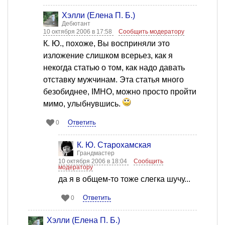
Хэлли (Елена П. Б.)
Дебютант
10 октября 2006 в 17:58
Сообщить модератору
К. Ю., похоже, Вы восприняли это
изложение слишком всерьез, как я
некогда статью о том, как надо давать
отставку мужчинам. Эта статья много
безобиднее, IMHO, можно просто пройти
мимо, улыбнувшись.
Ответить
0
К. Ю. Старохамская
Грандмастер
10 октября 2006 в 18:04
Сообщить
модератору
да я в общем-то тоже слегка шучу...
Ответить
0
Хэлли (Елена П. Б.)