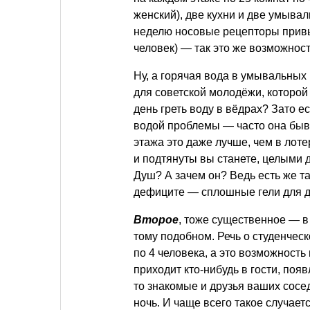
женский), две кухни и две умывал
неделю носовые рецепторы привык
человек) — так это же возможнос
Ну, а горячая вода в умывальных
для советской молодёжи, которой 
день греть воду в вёдрах? Зато ес
водой проблемы — часто она быва
этажа это даже лучше, чем в лоте
и подтянуты вы станете, целыми
Душ? А зачем он? Ведь есть же та
дефиците — сплошные гели для д
Второе
, тоже существенное — в
тому подобном. Речь о студенчес
по 4 человека, а это возможност
приходит кто-нибудь в гости, поя
то знакомые и друзья ваших сосед
ночь. И чаще всего такое случае