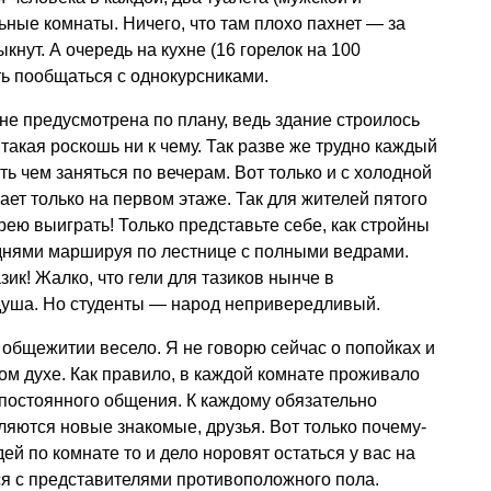
ьные комнаты. Ничего, что там плохо пахнет — за
нут. А очередь на кухне (16 горелок на 100
ть пообщаться с однокурсниками.
 не предусмотрена по плану, ведь здание строилось
такая роскошь ни к чему. Так разве же трудно каждый
ть чем заняться по вечерам. Вот только и с холодной
ет только на первом этаже. Так для жителей пятого
рею выиграть! Только представьте себе, как стройны
 днями маршируя по лестнице с полными ведрами.
зик! Жалко, что гели для тазиков нынче в
уша. Но студенты — народ непривередливый.
 общежитии весело. Я не говорю сейчас о попойках и
ком духе. Как правило, в каждой комнате проживало
ь постоянного общения. К каждому обязательно
вляются новые знакомые, друзья. Вот только почему-
ей по комнате то и дело норовят остаться у вас на
тся с представителями противоположного пола.