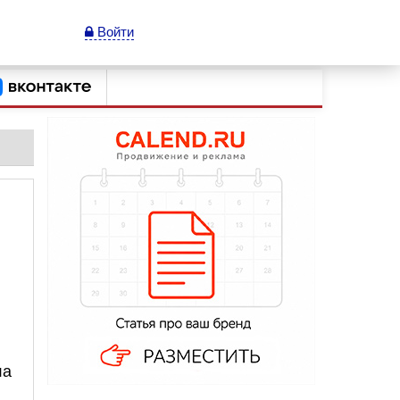
Войти
ла