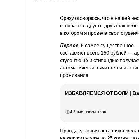
Сразу оговорюсь, что в нашей не
отличаться друг от друга как неб
в котором я провела свои студен
Первое
, и самое существенное 
составляет всего 150 рублей — ар
студент ещё и стипендию получае
автоматически вычитается из ст
проживания.
ИЗБАВЛЯЕМСЯ ОТ БОЛИ | Важ
РЕКЛАМА
РЕКЛАМА
РЕКЛАМА
РЕКЛАМА
РЕКЛАМА
РЕКЛАМА
4.3 тыс. просмотров
Правда, условия оставляют желат
на каждом этаже по 25 комнат по 