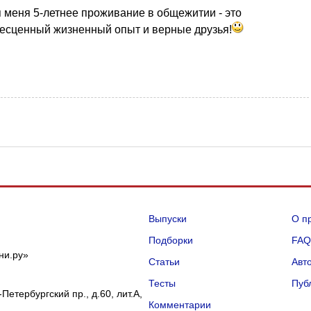
я меня 5-летнее проживание в общежитии - это
есценный жизненный опыт и верные друзья!
Выпуски
О п
Подборки
FA
ни.ру»
Статьи
Авт
Тесты
Пуб
Петербургский пр., д.60, лит.А,
Комментарии