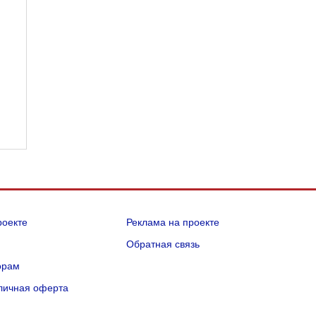
роекте
Реклама на проекте
Q
Обратная связь
орам
личная оферта