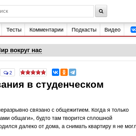
Тесты
Комментарии
Подкасты
Видео
ир вокруг нас
2
ания в студенческом
неразрывно связано с общежитием. Когда я только
сами общаги», будто там творится сплошной
одился далеко от дома, а снимать квартиру я не мог