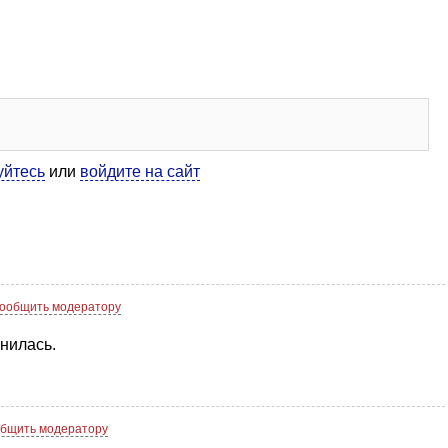
уйтесь
или
войдите на сайт
ообщить модератору
нилась.
бщить модератору