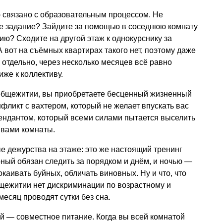
связано с образовательным процессом. Не
ее задание? Зайдите за помощью в соседнюю комнату
ию? Сходите на другой этаж к однокурснику за
 А вот на съёмных квартирах такого нет, поэтому даже
ь отдельно, через несколько месяцев всё равно
же к коллективу.
 общежитии, вы приобретаете бесценный жизненный
фликт с вахтером, который не желает впускать вас
мендантом, который всеми силами пытается выселить
 вами комнаты.
ые дежурства на этаже: это же настоящий тренинг
ный обязан следить за порядком и днём, и ночью —
каивать буйных, обличать виновных. Ну и что, что
бщежитии нет дискриминации по возрастному и
есяц проводят сутки без сна.
 — совместное питание. Когда вы всей комнатой