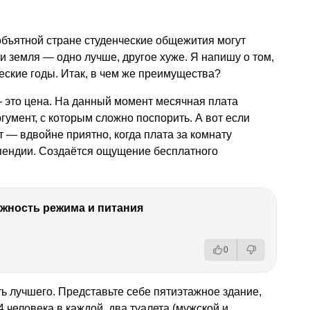
объятной стране студенческие общежития могут
о и земля — одно лучше, другое хуже. Я напишу о том,
ческие годы. Итак, в чем же преимущества?
— это цена. На данный момент месячная плата
гумент, с которым сложно поспорить. А вот если
т — вдвойне приятно, когда плата за комнату
ипендии. Создаётся ощущение бесплатного
ность режима и питания
0
ь лучшего. Представьте себе пятиэтажное здание,
4 человека в каждой, два туалета (мужской и