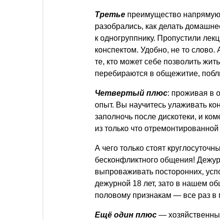
Третье
преимущество напрямую 
разобрались, как делать домашн
к одногруппнику. Пропустили лекц
конспектом. Удобно, не то слово.
те, кто может себе позволить жит
перебираются в общежитие, побли
Четвертый плюс
: проживая в
опыт. Вы научитесь улаживать кон
заполночь после дискотеки, и ко
из только что отремонтированной
А чего только стоят круглосуточн
бесконфликтного общения! Дежур
выпроваживать посторонних, успо
дежурной 18 лет, зато в нашем о
половому признакам — все раз в м
Ещё один плюс
— хозяйственный