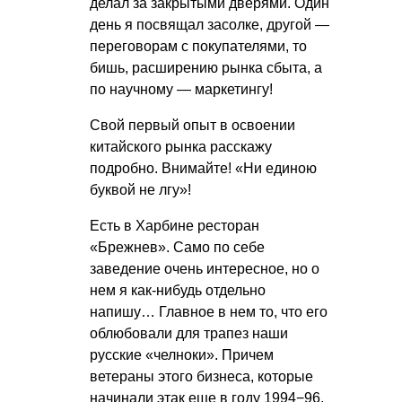
делал за закрытыми дверями. Один
день я посвящал засолке, другой —
переговорам с покупателями, то
бишь, расширению рынка сбыта, а
по научному — маркетингу!
Свой первый опыт в освоении
китайского рынка расскажу
подробно. Внимайте! «Ни единою
буквой не лгу»!
Есть в Харбине ресторан
«Брежнев». Само по себе
заведение очень интересное, но о
нем я как-нибудь отдельно
напишу… Главное в нем то, что его
облюбовали для трапез наши
русские «челноки». Причем
ветераны этого бизнеса, которые
начинали этак еще в году 1994−96.