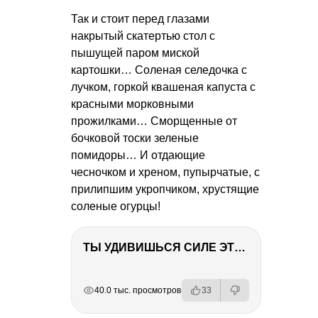
Так и стоит перед глазами
накрытый скатертью стол с
пышущей паром миской
картошки… Соленая селедочка с
лучком, горкой квашеная капуста с
красными морковными
прожилками… Сморщенные от
бочковой тоски зеленые
помидоры… И отдающие
чесночком и хреном, пупырчатые, с
прилипшим укропчиком, хрустящие
соленые огурцы!
ТЫ УДИВИШЬСЯ СИЛЕ ЭТО ЧЕЛОВЕКА! Блог о нашей поездке в Вышний Волочек
РЕКЛАМА
РЕКЛАМА
РЕКЛАМА
40.0 тыс. просмотров
33