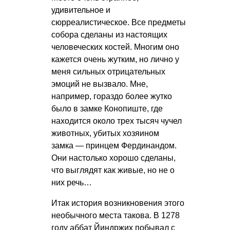
удивительное и
сюрреалистическое. Все предметы
собора сделаны из настоящих
человеческих костей. Многим оно
кажется очень жутким, но лично у
меня сильных отрицательных
эмоций не вызвало. Мне,
например, гораздо более жутко
было в замке Конопиште, где
находится около трех тысяч чучел
животных, убитых хозяином
замка — принцем Фердинандом.
Они настолько хорошо сделаны,
что выглядят как живые, но не о
них речь…
Итак история возникновения этого
необычного места такова. В 1278
году аббат Йиндржих побывал с