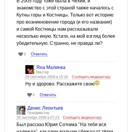
В 2005 году тоже была в Чехии, и
знакомство с этой страной также началось с
Кутны горы и Костницы. Только вот историю
про возникновение города (и его названия)
и самой Костницы нам рассказывали
несколько иную. Кстати, на мой взгляд более
убедительную. Странно, не правда ли?
Ответить
0
Яна Малинка
Мастер
28 сентября 2008 в 15:36
Сообщить модератору
Ну и здорово. Расскажите свою
Ответить
0
Денис Леонтьев
Грандмастер
28 сентября 2008 в 07:23
Сообщить модератору
Был рассказ Юрия Сотника "На тебя вся
надежда", как один мальчик сбежал от тётки,