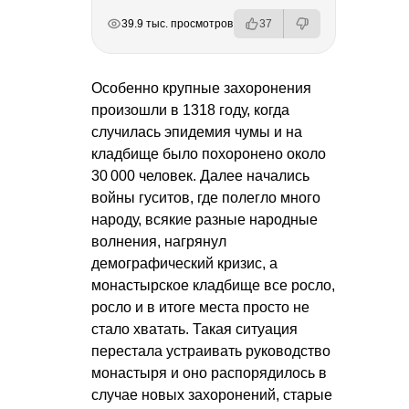
РЕКЛАМА
РЕКЛАМА
РЕКЛАМА
РЕКЛАМА
39.9 тыс. просмотров
37
Особенно крупные захоронения
произошли в 1318 году, когда
случилась эпидемия чумы и на
кладбище было похоронено около
30 000 человек. Далее начались
войны гуситов, где полегло много
народу, всякие разные народные
волнения, нагрянул
демографический кризис, а
монастырское кладбище все росло,
росло и в итоге места просто не
стало хватать. Такая ситуация
перестала устраивать руководство
монастыря и оно распорядилось в
случае новых захоронений, старые