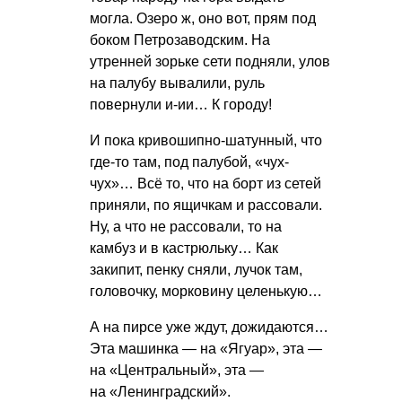
могла. Озеро ж, оно вот, прям под
боком Петрозаводским. На
утренней зорьке сети подняли, улов
на палубу вывалили, руль
повернули и-ии… К городу!
И пока кривошипно-шатунный, что
где-то там, под палубой, «чух-
чух»… Всё то, что на борт из сетей
приняли, по ящичкам и рассовали.
Ну, а что не рассовали, то на
камбуз и в кастрюльку… Как
закипит, пенку сняли, лучок там,
головочку, морковину целенькую…
А на пирсе уже ждут, дожидаются…
Эта машинка — на «Ягуар», эта —
на «Центральный», эта —
на «Ленинградский».