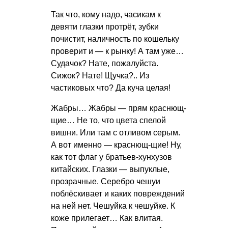
Так что, кому надо, часикам к
девяти глазки протрёт, зубки
почистит, наличность по кошельку
проверит и — к рынку! А там уже…
Судачок? Нате, пожалуйста.
Сижок? Нате! Щучка?.. Из
частиковых что? Да куча целая!
Жабры… Жабры — прям краснющ-
щие… Не то, что цвета спелой
вишни. Или там с отливом серым.
А вот именно — краснющ-щие! Ну,
как тот флаг у братьев-хунхузов
китайских. Глазки — выпуклые,
прозрачные. Серебро чешуи
поблёскивает и каких повреждений
на ней нет. Чешуйка к чешуйке. К
коже прилегает… Как влитая.