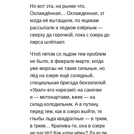
Но вот эта, на рынке что.
Охлаждённая… Охлажденная, эт
когда её вытащили, по ящикам
рассыпали и ледком озёрным —
сверху да горочкой, пока с озера до
пирса шлёпают.
Чтоб летом со льдом тем проблем
не было, в феврале-марте, когда
уже морозы не такие сильные, но
лёд на озере ещё солидный,
специальная бригада бензопилой
«Урал» его нарезает, на саночки
и — мотонартами, вжик — на
склад-холодильник. А в путину,
перед тем, как в озеро выйти, те
глыбы льда квадратные — в трюм,
в трюм… Крапива-то, она в озере
не растёт! Как «при чём»? Да если