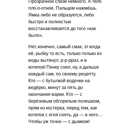
Прозрачной слизи немного. А тело
пло-о-отное. Пальцем нажмёшь.
Ямка либо не образуется, либо
быстро и полностью
восстанавливается до того «как
было».
Нет, конечно, самый смак, эт когда
её, рыбку то есть, только-только из
воды вытянул, р-р-рраз, и в
котелок! Пенку снял, ну, а дальше
каждый сам, по своему рецепту.
Кто — с бутылкой водочки на
ведёрко, минут за пять до
окончания варки. Кто — с
берёзовым обгорелым полешком,
прям из костерка, перед тем, как
котелок с огня снять, да — в него…
Чтобы уж точно — с дымком!