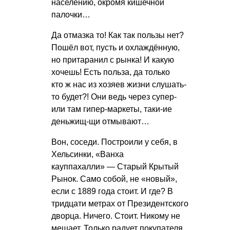
населению, окромя кишечной
палочки…
Да отмазка то! Как так пользы нет?
Пошёл вот, пусть и охлаждённую,
но притаранил с рынка! И какую
хочешь! Есть польза, да только
кто ж нас из хозяев жизни слушать-
то будет?! Они ведь через супер-
или там гипер-маркеты, таки-ие
деньжищ-щи отмывают…
Вон, соседи. Построили у себя, в
Хельсинки, «Ванха
кауппахалли» — Старый Крытый
Рынок. Само собой, не «новый»,
если с 1889 года стоит. И где? В
тридцати метрах от Президентского
дворца. Ничего. Стоит. Никому не
мешает. Только радует покупателя