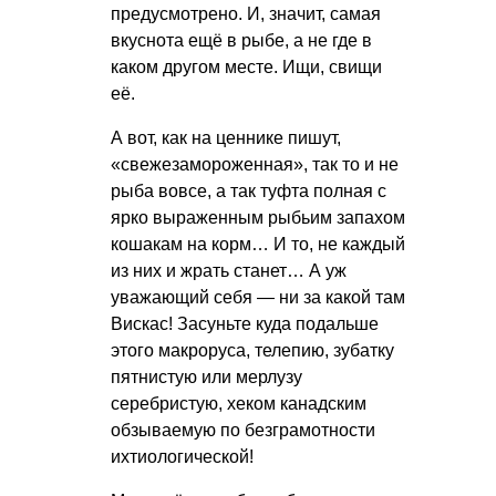
предусмотрено. И, значит, самая
вкуснота ещё в рыбе, а не где в
каком другом месте. Ищи, свищи
её.
А вот, как на ценнике пишут,
«свежезамороженная», так то и не
рыба вовсе, а так туфта полная с
ярко выраженным рыбьим запахом
кошакам на корм… И то, не каждый
из них и жрать станет… А уж
уважающий себя — ни за какой там
Вискас! Засуньте куда подальше
этого макроруса, телепию, зубатку
пятнистую или мерлузу
серебристую, хеком канадским
обзываемую по безграмотности
ихтиологической!