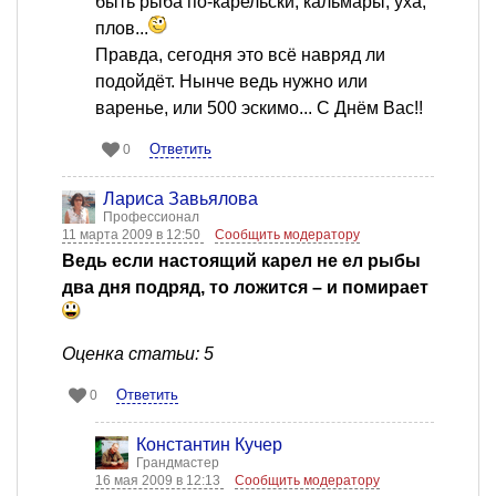
быть рыба по-карельски, кальмары, уха,
плов...
Правда, сегодня это всё навряд ли
подойдёт. Нынче ведь нужно или
варенье, или 500 эскимо... С Днём Вас!!
Ответить
0
Лариса Завьялова
Профессионал
11 марта 2009 в 12:50
Сообщить модератору
Ведь если настоящий карел не ел рыбы
два дня подряд, то ложится – и помирает
Оценка статьи: 5
Ответить
0
Константин Кучер
Грандмастер
16 мая 2009 в 12:13
Сообщить модератору