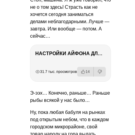
не о том здесь! Страсть как не
хочется сегодня заниматься
делами неблагодарными. Лучше —
завтра. Или вообще — потом. А
сейчас…
НАСТРОЙКИ АЙФОНА ДЛЯ ФОТО И ВИДЕО
РЕКЛАМА
РЕКЛАМА
РЕКЛАМА
31.7 тыс. просмотров
14
Э-ээх… Конечно, раньше… Раньше
рыбы всякой у нас было…
Ну, пока любая бабуля на рынках
под открытым небом, что в каждом
городском микрорайоне, свой
товар народу на гора выдать