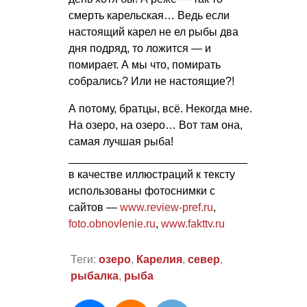
смерть карельская… Ведь если
настоящий карел не ел рыбы два
дня подряд, то ложится — и
помирает. А мы что, помирать
собрались? Или не настоящие?!
А потому, братцы, всё. Некогда мне.
На озеро, на озеро… Вот там она,
самая лучшая рыба!
_____________________________
в качестве иллюстраций к тексту
использованы фотоснимки с
сайтов —
www.review-pref.ru
,
foto.obnovlenie.ru
,
www.fakttv.ru
Теги:
озеро
,
Карелия
,
север
,
рыбалка
,
рыба