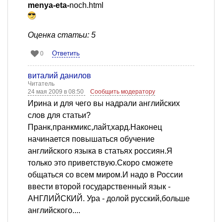
menya-eta-
noch.html
Оценка статьи: 5
Ответить
0
виталий данилов
Читатель
24 мая 2009 в 08:50
Сообщить модератору
Ирина и для чего вы надрали английских
слов для статьи?
Пранк,пранкмикс,лайт,хард.Наконец
начинается повышаться обучение
английского языка в статьях россиян.Я
только это приветствую.Скоро сможете
общаться со всем миром.И надо в России
ввести второй государственный язык -
АНГЛИЙСКИЙ. Ура - долой русский,больше
английского....