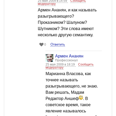
25 мая 2009 в 14:59
Сообщить
модератору
Армен Ананян, и как называть
разыгрывающего?
Проказником? Шалуном?
Шутником? Эти слова имеют
несколько другую семантику.
Ответить
0
Армен Ананян
Профессионал
25 мая 2009 в 18:19
Сообщить
модератору
Марианна Власова, как
точнее называть
разыгрывающего, не знаю.
Вам решать, Мадам
Редактор Аншеф
. В
советское время, такое
явление называлось