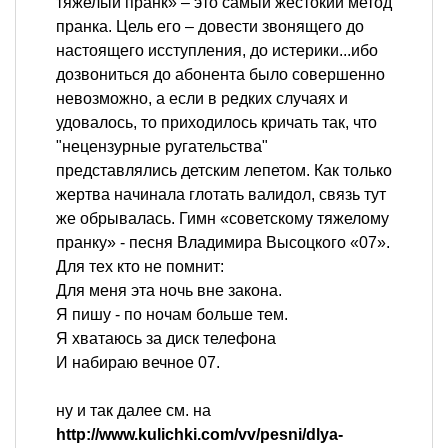
тяжелый пранк» – это самый жестокий метод
пранка. Цель его – довести звонящего до
настоящего исступления, до истерики...ибо
дозвониться до абонента было совершенно
невозможно, а если в редких случаях и
удовалось, то приходилось кричать так, что
"нецензурные ругательства"
представлялись детским лепетом. Как только
жертва начинала глотать валидол, связь тут
же обрывалась. Гимн «советскому тяжелому
пранку» - песня Владимира Высоцкого «07».
Для тех кто не помнит:
Для меня эта ночь вне закона.
Я пишу - по ночам больше тем.
Я хватаюсь за диск телефона
И набираю вечное 07.
ну и так далее см. на
http://www.kulichki.com/vv/pesni/dlya-