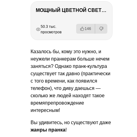
МОЩНЫЙ ЦВЕТНОЙ СВЕТ – NANLITE FC-500C
РЕКЛАМА
РЕКЛАМА
РЕКЛАМА
РЕКЛАМА
50.3 тыс.
146
просмотров
Казалось бы, кому это нужно, и
неужели пранкерам больше нечем
заняться? Однако пранк-культура
существует так давно (практически
с того времени, как появился
телефон), что диву даешься —
сколько же людей находят такое
времяпрепровождение
интересным!
Вы удивитесь, но существуют даже
жанры пранка
!