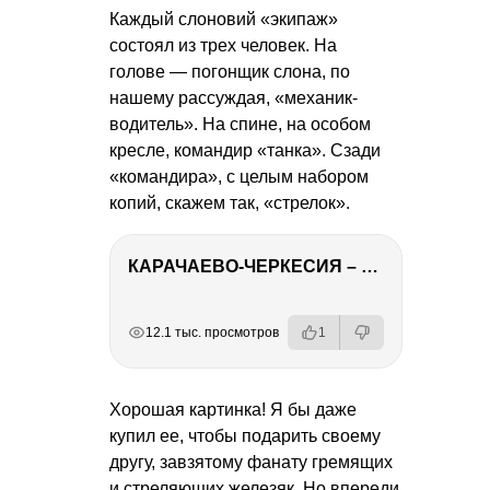
Каждый слоновий «экипаж»
состоял из трех человек. На
голове — погонщик слона, по
нашему рассуждая, «механик-
водитель». На спине, на особом
кресле, командир «танка». Сзади
«командира», с целым набором
копий, скажем так, «стрелок».
КАРАЧАЕВО-ЧЕРКЕСИЯ – ПУТЕШЕСТВИЕ НА КАВКАЗ часть 2
РЕКЛАМА
РЕКЛАМА
РЕКЛАМА
РЕКЛАМА
12.1 тыс. просмотров
1
Хорошая картинка! Я бы даже
купил ее, чтобы подарить своему
другу, завзятому фанату гремящих
и стреляющих железяк. Но впереди