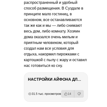
распространенный и удобный
способ размещения. В Суздале в
принципе мало гостиниц, в
основном, все останавливаются
так же как и мы — либо снимают
весь дом, либо комнату. Хозяин
дома оказался очень милым и
приятным человеком, который
создал нам все условия для
отдыха, накормил пирожками с
картошкой с пылу с жару и оставил
нас готовиться ко сну.
НАСТРОЙКИ АЙФОНА ДЛЯ ФОТО И ВИДЕО
РЕКЛАМА
РЕКЛАМА
РЕКЛАМА
РЕКЛАМА
РЕКЛАМА
31.5 тыс. просмотров
14