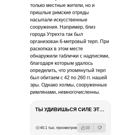
только местные жители, но и
пришлые римские отряды
насыпали искусственные
сооружения. Например, близ
города Утрехта так был
организован 6-метровый терп. При
раскопках в этом месте
обнаружили таблички с надписями,
благодаря которым удалось
определить, что упомянутый терп
был обитаем с 42 по 260 гг. нашей
эры. Однако холмы, сооруженные
римлянами, немногочисленны.
ТЫ УДИВИШЬСЯ СИЛЕ ЭТО ЧЕЛОВЕКА! Блог о нашей поездке в Вышний Волочек
РЕКЛАМА
РЕКЛАМА
РЕКЛАМА
РЕКЛАМА
40.1 тыс. просмотров
33