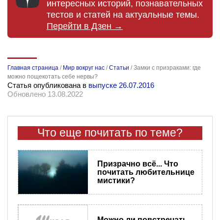
интересных историй, познавательных
тестов и статей на актуальные темы.
Перейти в Дзен →
Главная страница
/
Мир вокруг нас
/
Статьи
/
Замки с призраками: где
можно пощекотать себе нервы?
Статья опубликована в
выпуске 26.07.2016
Обновлено 13.08.2022
Что еще почитать по теме?
Призрачно всё... Что
почитать любительнице
мистики?
Можно ли повстречать