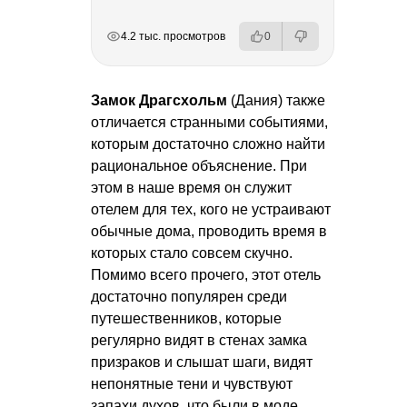
РЕКЛАМА
РЕКЛАМА
РЕКЛАМА
4.2 тыс. просмотров
0
Замок Драгсхольм
(Дания) также
отличается странными событиями,
которым достаточно сложно найти
рациональное объяснение. При
этом в наше время он служит
отелем для тех, кого не устраивают
обычные дома, проводить время в
которых стало совсем скучно.
Помимо всего прочего, этот отель
достаточно популярен среди
путешественников, которые
регулярно видят в стенах замка
призраков и слышат шаги, видят
непонятные тени и чувствуют
запахи духов, что были в моде