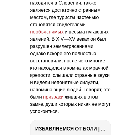
находится в Словении, также
является достаточно странным
местом, где туристы частенько
становятся свидетелями
необъяснимых
и весьма пугающих
явлений. В
XIV—XV в
еках он был
разрушен землетрясениями,
однако вскоре его полностью
восстановили, после чего многие,
кто находился в комнатах мрачной
крепости, слышали странные звуки
и видели непонятные силуэты,
напоминающие людей. Говорят, это
были
призраки
живших в этом
замке, души которых никак не могут
успокоиться.
ИЗБАВЛЯЕМСЯ ОТ БОЛИ | Важность режима и питания