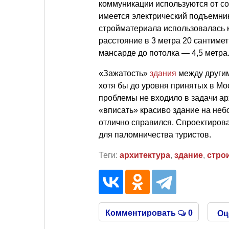
коммуникации используются от со
имеется электрический подъемник
стройматериала использовалась к
расстояние в 3 метра 20 сантимет
мансарде до потолка — 4,5 метра
«Зажатость»
здания
между другим
хотя бы до уровня принятых в Мо
проблемы не входило в задачи ар
«вписать» красиво здание на не
отлично справился. Спроектирова
для паломничества туристов.
Теги:
архитектура
,
здание
,
стро
Комментировать
0
Оц