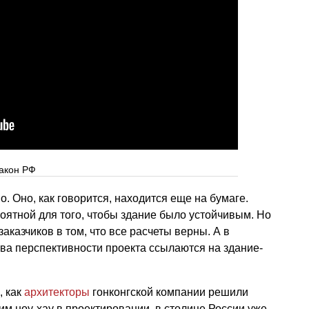
закон РФ
. Оно, как говорится, находится еще на бумаге.
оятной для того, чтобы здание было устойчивым. Но
казчиков в том, что все расчеты верны. А в
тва перспективности проекта ссылаются на здание-
, как
архитекторы
гонконгской компании решили
им ноу-хау в проектировании, в столице России уже