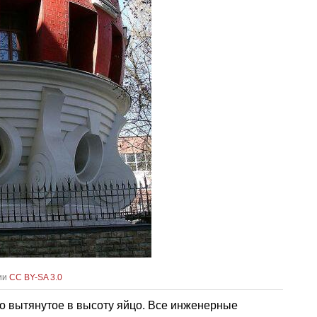
зии
CC BY-SA 3.0
о вытянутое в высоту яйцо. Все инженерные