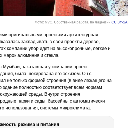
Фото: NVO. Собственная работа, по лицензии
CC BY-SA 
ими оригинальными проектами архитектурная
тказалась закладывать в свои проекты дерево,
ктах компании упор идет на высокопрочные, легкие и
х марок алюминия и стекла.
а Мумбаи, заказавшая у компании проект
дания, была шокирована его эскизом. Он с
ил не только формой строения (в виде лежащего на
что здание полностью соответствует всем нормам
т окружающей среды. Внутри строения
одные парки и сады, бассейны с автоматически
о использования, системы микроклимата.
ность режима и питания