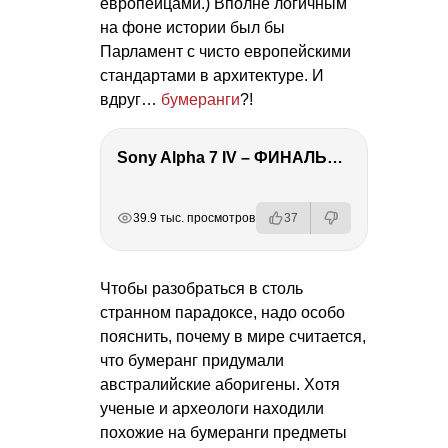
европейцами.) Вполне логичным
на фоне истории был бы
Парламент с чисто европейскими
стандартами в архитектуре. И
вдруг…
бумеранги
?!
Sony Alpha 7 IV – ФИНАЛЬНЫЙ ОБЗОР
РЕКЛАМА
РЕКЛАМА
РЕКЛАМА
РЕКЛАМА
РЕКЛАМА
39.9 тыс. просмотров
37
Чтобы разобраться в столь
странном парадоксе, надо особо
пояснить, почему в мире считается,
что бумеранг придумали
австралийские аборигены. Хотя
ученые и археологи находили
похожие на бумеранги предметы