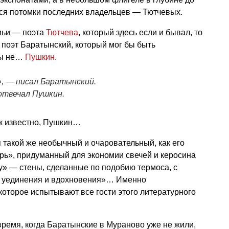
тся потомки последних владельцев — Тютчевых.
мьи — поэта
Тютчева
, который здесь если и бывал, то
л поэт Баратынский, который мог бы быть
бы не…
Пушкин
.
, — писал Баратынский.
отвечал Пушкин.
ак известно, Пушкин…
 такой же необычный и очаровательный, как его
арь», придуманный для экономии свечей и керосина
ау» — стены, сделанные по подобию термоса, с
я уединения и вдохновения»… Именно
которое испытывают все гости этого литературного
 время, когда Баратынские в Мураново уже не жили,