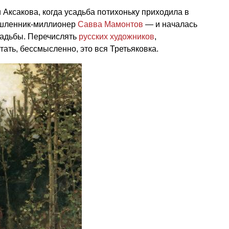
 Аксакова, когда усадьба потихоньку приходила в
ышленник-миллионер
Савва Мамонтов
— и началась
садьбы. Перечислять
русских художников
,
ать, бессмысленно, это вся Третьяковка.