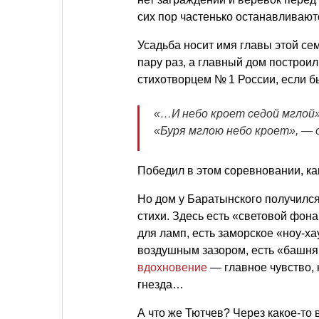
сих пор частенько останавливаю
Усадьба носит имя главы этой се
пару раз, а главный дом построи
стихотворцем № 1 России, если 
«…И небо кроет седой мглой»
«Буря мглою небо кроет», — 
Победил в этом соревновании, к
Но дом у Баратынского получился
стихи. Здесь есть «световой фон
для ламп, есть заморское «ноу-х
воздушным зазором, есть «башн
вдохновение
— главное чувство, 
гнезда…
А что же Тютчев? Через какое-то