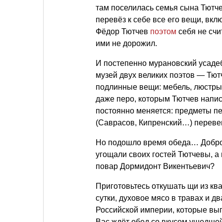
там поселилась семья сына Тютче
перевёз к себе все его вещи, вкл
Фёдор Тютчев
поэтом
себя не счи
ими не дорожил.
И постепенно мурановский усад
музей двух великих поэтов — Тют
подлинные вещи: мебель, люстры,
даже перо, которым Тютчев напис
постоянно меняется: предметы п
(Саврасов, Кипренский…) перев
Но подошло время обеда… Добро
угощали своих гостей Тютчевы, а
повар Дормидонт Викентьевич?
Приготовьтесь откушать щи из кв
сутки, духовое мясо в травах и 
Российской империи, которые вып
Вас ждёт обед со вкусом ушедшей