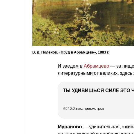
В. Д. Поленов, «Пруд в Абрамцеве», 1883 г.
И заедем в
Абрамцево
— за пище
литературными от великих, здес
РЕКЛАМА
РЕКЛАМА
РЕКЛАМА
40.0 тыс. просмотров
Мураново
— удивительная, «жив
нет заграждений и верёвок перед