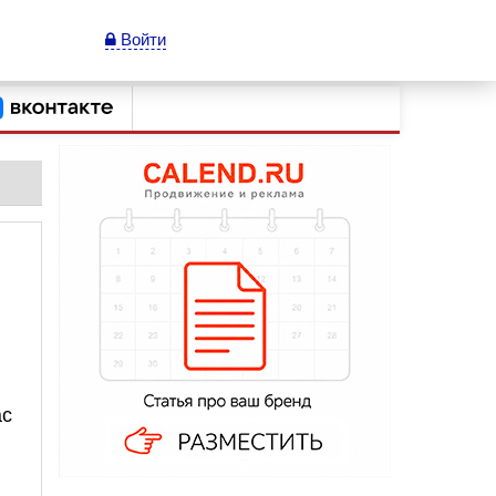
Войти
ас