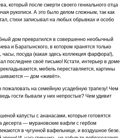
ва, который после смерти своего гениального отца
ючая рукописи. А это было делом сложным, так как
тал, стихи записывал на любых обрывках и особо
ебный дом превратился в совершенно необычный
чева и Баратынского, в котором хранятся только
 часы, посуда (какая здесь коллекция фарфора!),
ал последнее своё письмо! Кстати, интерьер в доме
ерекладываются, мебель переставляется, картины
ешиваются — дом «живёт».
 пожаловать на семейную усадебную трапезу! Чем
 ведь гости бывали у них непростые? Чем удивит
ашеной капусты с ананасами, которые готовятся
два десерта — мурановские вафли с гербом
екаются в чугунной вафельнице, и воздушное безе.
 эпохи! И, насытившись, не забудьте поблагодарить