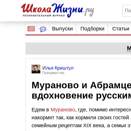
Выпуски
Подборки
Статьи
М
Илья Криштул
Грандмастер
Мураново и Абрамце
вдохновение русски
Едем в
Мураново
, где, помимо интерес
накормят так, как кормили своих госте
семейным рецептам XIX века, а семьи э