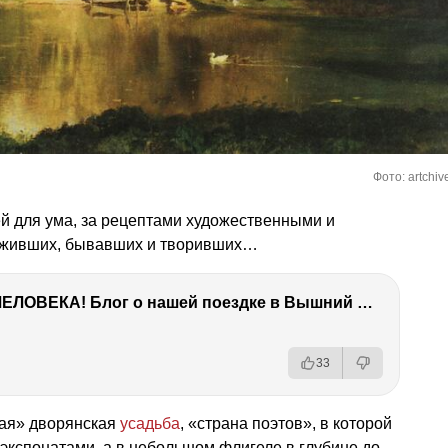
Фото: artchiv
й для ума, за рецептами художественными и
ь живших, бывавших и творивших…
ТЫ УДИВИШЬСЯ СИЛЕ ЭТО ЧЕЛОВЕКА! Блог о нашей поездке в Вышний Волочек
33
ая» дворянская
усадьба
, «страна поэтов», в которой
 экспонатами, а в небольшом флигеле в глубине до