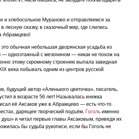
ое и хлебосольное Мураново и отправляемся за
 лесную сказку, в сказочный мир, где слились
в Абрамцево!
 это обычная небольшая дворянская усадьба из
м — одноэтажный с мезонином — никак не похож на
енно этому скромному строению выпала завидная
IX века побывать одним из центров русской
в, будущий автор «Аленького цветочка», писатель,
стил в возрасте 56 лет! Называлась книжка
исал её Аксаков уже в Абрамцево — есть что-то
местах, дарящее творческий подъём.
Гоголь
именно
 душ» и читал первые главы Аксаковым, приведя их
сложилась бы судьба рукописи, если бы Гоголь не