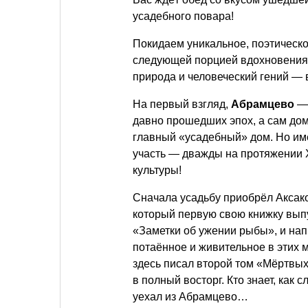
усадебного повара!
Покидаем уникальное, поэтическ
следующей порцией вдохновения в
природа и человеческий гений — 
На первый взгляд,
Абрамцево
—
давно прошедших эпох, а сам до
главный «усадебный» дом. Но им
участь — дважды на протяжении X
культуры!
Сначала усадьбу приобрёл Аксако
который первую свою книжку выпу
«Заметки об ужении рыбы», и нап
потаённое и живительное в этих 
здесь писал второй том «Мёртвых
в полный восторг. Кто знает, как 
уехал из Абрамцево…