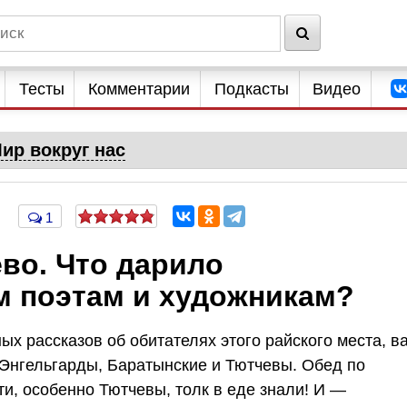
Тесты
Комментарии
Подкасты
Видео
ир вокруг нас
1
во. Что дарило
м поэтам и художникам?
ных рассказов об обитателях этого райского места, в
й Энгельгарды, Баратынские и Тютчевы. Обед по
ти, особенно Тютчевы, толк в еде знали! И —