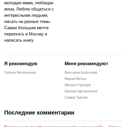
молодая мама, любящая
жена. Люблю общаться с
интересными людьми,
писать на разные темы.
Самая большая мечта
переехать в Москву и
написать книгу.
Я рекомендую
Меня рекомендуют
Галина Москаленко
Виктория Бобылева
Мария Витык
Михаил Груздев
Михаил Щелконогов
Самир Чурсин
Последние комментарии
Возможна ли дружба между мужчиной и женщиной?
→
Статьи