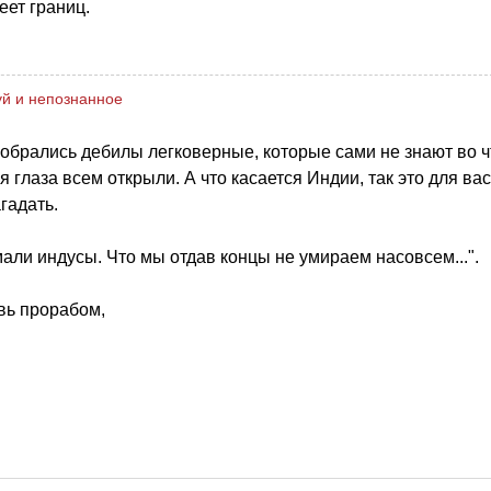
еет границ.
й и непознанное
собрались дебилы легковерные, которые сами не знают во ч
ая глаза всем открыли. А что касается Индии, так это для вас
агадать.
ли индусы. Что мы отдав концы не умираем насовсем...".
вь прорабом,