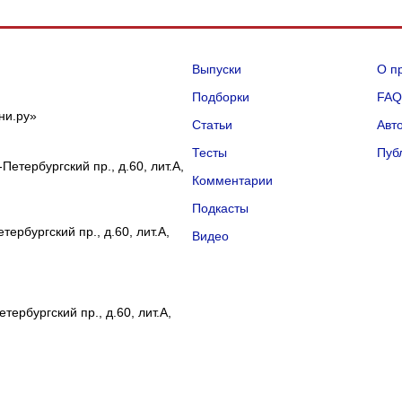
Выпуски
О п
Подборки
FA
ни.ру»
Статьи
Авт
Тесты
Пуб
Петербургский пр., д.60, лит.А,
Комментарии
Подкасты
ербургский пр., д.60, лит.А,
Видео
тербургский пр., д.60, лит.А,