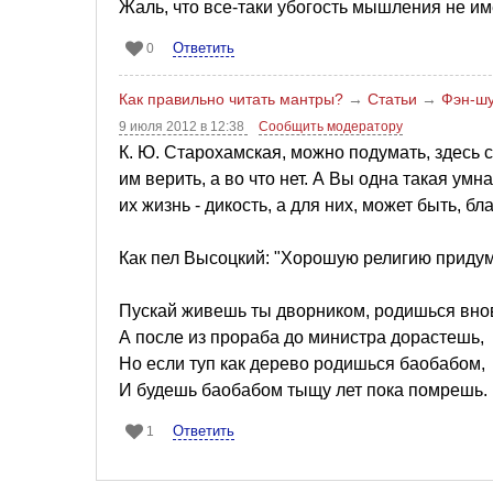
Жаль, что все-таки убогость мышления не им
Ответить
0
Как правильно читать мантры?
→
Статьи
→
Фэн-шу
9 июля 2012 в 12:38
Сообщить модератору
К. Ю. Старохамская, можно подумать, здесь 
им верить, а во что нет. А Вы одна такая умн
их жизнь - дикость, а для них, может быть, бл
Как пел Высоцкий: "Хорошую религию придума
Пускай живешь ты дворником, родишься вно
А после из прораба до министра дорастешь,
Но если туп как дерево родишься баобабом,
И будешь баобабом тыщу лет пока помрешь.
Ответить
1