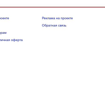
роекте
Реклама на проекте
Q
Обратная связь
орам
личная оферта