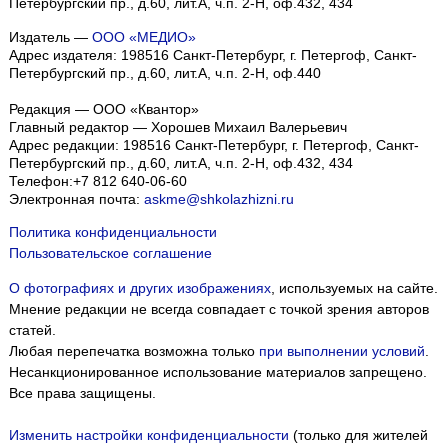
Петербургский пр., д.60, лит.А, ч.п. 2-Н, оф.432, 434
Издатель —
ООО «МЕДИО»
Адрес издателя: 198516 Санкт-Петербург, г. Петергоф, Санкт-
Петербургский пр., д.60, лит.А, ч.п. 2-Н, оф.440
Редакция — ООО «Квантор»
Главный редактор — Хорошев Михаил Валерьевич
Адрес редакции:
198516
Санкт-Петербург, г. Петергоф
,
Санкт-
Петербургский пр., д.60, лит.А, ч.п. 2-Н, оф.432, 434
Телефон:
+7 812 640-06-60
Электронная почта:
askme@shkolazhizni.ru
Политика конфиденциальности
Пользовательское соглашение
О фотографиях и других изображениях
, используемых на сайте.
Мнение редакции не всегда совпадает с точкой зрения авторов
статей.
Любая перепечатка возможна только
при выполнении условий
.
Несанкционированное использование материалов запрещено.
Все права защищены.
Изменить настройки конфиденциальности
(только для жителей