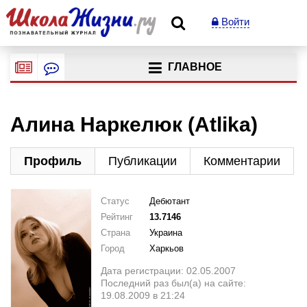
Войти
ГЛАВНОЕ
Алина Наркелюк (Atlika)
Профиль
Публикации
Комментарии
Статус
Дебютант
Рейтинг
13.7146
Страна
Украина
Город
Харкьов
Дата регистрации: 02.05.2007
Последний раз был(а) на сайте:
19.08.2009 в 21:24