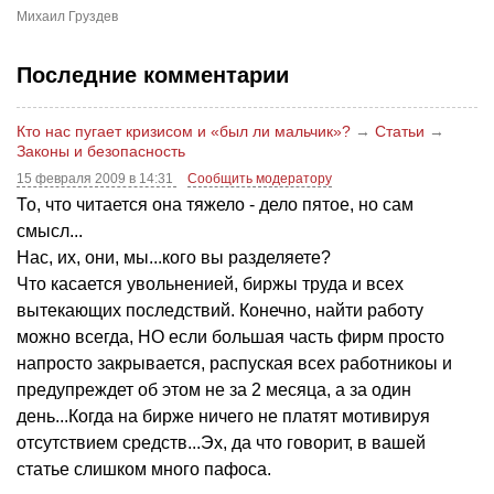
Михаил Груздев
Последние комментарии
Кто нас пугает кризисом и «был ли мальчик»?
→
Статьи
→
Законы и безопасность
15 февраля 2009 в 14:31
Сообщить модератору
То, что читается она тяжело - дело пятое, но сам
смысл...
Нас, их, они, мы...кого вы разделяете?
Что касается увольненией, биржы труда и всех
вытекающих последствий. Конечно, найти работу
можно всегда, НО если большая часть фирм просто
напросто закрывается, распуская всех работникоы и
предупреждет об этом не за 2 месяца, а за один
день...Когда на бирже ничего не платят мотивируя
отсутствием средств...Эх, да что говорит, в вашей
статье слишком много пафоса.