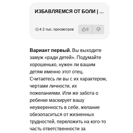
ИЗБАВЛЯЕМСЯ ОТ БОЛИ | Важность режима и питания
РЕКЛАМА
РЕКЛАМА
РЕКЛАМА
РЕКЛАМА
РЕКЛАМА
4.3 тыс. просмотров
0
Вариант первый.
Вы выходите
замуж «ради детей». Подумайте
хорошенько, нужен ли вашим
детям именно этот отец.
Считаетесь ли вы с их характером,
чертами личности, их
пожеланиями. Или же забота о
ребенке маскирует вашу
неуверенность в себе, желание
обезопаситься от жизненных
трудностей, переложить на кого-то
часть ответственности за