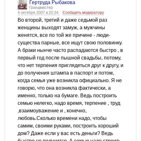
Гертруда Рыбакова
Грандмастер
4 октября 2007 в 20:34
Сообщить модератору
Во второй, третий и даже седьмой раз
женщины выходят замуж, а мужчины
женятся, все по той же причине - люди-
существа парные, все ищут свою половинку.
А браки нынче часто распадаются быстро , в
первый год после пышной свадьбы, потому,
что нет терпения приглядеться друг к другу, и
до получения штампа в паспорт и потом,
когда семья уже возникла официально. Я не
говорю, что она возникла фактически, а
именно, только на бумаге. Ведь построить
семью нелегко, надо время, терпение , труд
,взаимоуважение и , конечно,
любовь.Сколько времени надо, чтобы
самим, своими руками, построить хороший
дом? Даже если у вас есть деньги? Ведь
быстро не получится. А семью надо строить