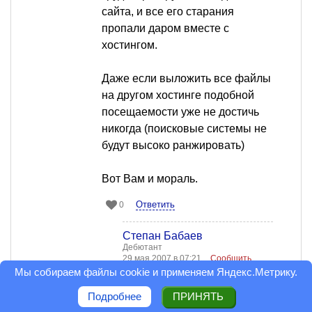
сайта, и все его старания
пропали даром вместе с
хостингом.
Даже если выложить все файлы
на другом хостинге подобной
посещаемости уже не достичь
никогда (поисковые системы не
будут высоко ранжировать)
Вот Вам и мораль.
Ответить
0
Степан Бабаев
Дебютант
29 мая 2007 в 07:21
Сообщить
модератору
Мы собираем файлы cookie и применяем
Яндекс.Метрику
.
не факт, что создатель
Подробнее
ПРИНЯТЬ
этого сайта остался в