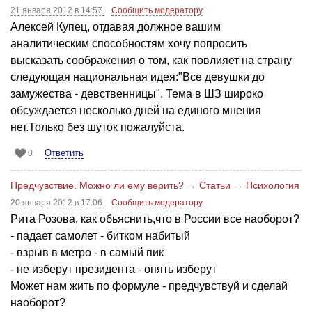
21 января 2012 в 14:57
Сообщить модератору
Алексей Купец, отдавая должное вашим
аналитическим способностям хочу попросить
высказать соображения о том, как повлияет на страну
следующая национальная идея:"Все девушки до
замужества - девственницы". Тема в ШЗ широко
обсуждается несколько дней на единого мнения
нет.Только без шуток пожалуйста.
Ответить
0
Предчувствие. Можно ли ему верить?
→
Статьи
→
Психология
20 января 2012 в 17:06
Сообщить модератору
Рита Розова, как обьяснить,что в России все наоборот?
- падает самолет - битком набитый
- взрыв в метро - в самый пик
- не изберут президента - опять изберут
Может нам жить по формуле - предчувствуй и сделай
наоборот?