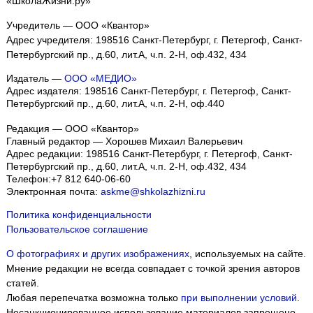
«ШколаЖизни.ру»
Учредитель — ООО «Квантор»
Адрес учредителя: 198516 Санкт-Петербург, г. Петергоф, Санкт-
Петербургский пр., д.60, лит.А, ч.п. 2-Н, оф.432, 434
Издатель —
ООО «МЕДИО»
Адрес издателя: 198516 Санкт-Петербург, г. Петергоф, Санкт-
Петербургский пр., д.60, лит.А, ч.п. 2-Н, оф.440
Редакция — ООО «Квантор»
Главный редактор — Хорошев Михаил Валерьевич
Адрес редакции:
198516
Санкт-Петербург, г. Петергоф
,
Санкт-
Петербургский пр., д.60, лит.А, ч.п. 2-Н, оф.432, 434
Телефон:
+7 812 640-06-60
Электронная почта:
askme@shkolazhizni.ru
Политика конфиденциальности
Пользовательское соглашение
О фотографиях и других изображениях
, используемых на сайте.
Мнение редакции не всегда совпадает с точкой зрения авторов
статей.
Любая перепечатка возможна только
при выполнении условий
.
Несанкционированное использование материалов запрещено.