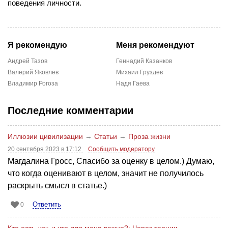
поведения личности.
Я рекомендую
Меня рекомендуют
Андрей Тазов
Геннадий Казанков
Валерий Яковлев
Михаил Груздев
Владимир Рогоза
Надя Гаева
Последние комментарии
Иллюзии цивилизации
→
Статьи
→
Проза жизни
20 сентября 2023 в 17:12
Сообщить модератору
Магдалина Гросс, Спасибо за оценку в целом.) Думаю,
что когда оценивают в целом, значит не получилось
раскрыть смысл в статье.)
Ответить
0
Кто есть «я» и что для меня важно?: Через тернии