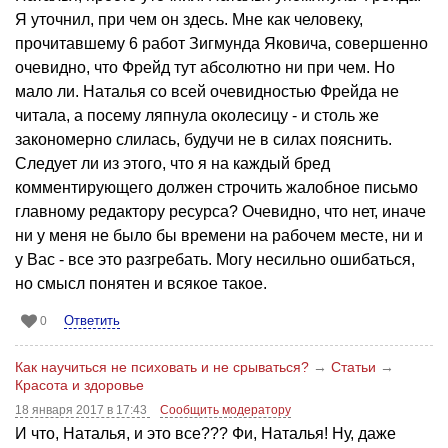
Я уточнил, при чем он здесь. Мне как человеку,
прочитавшему 6 работ Зигмунда Яковича, совершенно
очевидно, что Фрейд тут абсолютно ни при чем. Но
мало ли. Наталья со всей очевидностью Фрейда не
читала, а посему ляпнула околесицу - и столь же
закономерно слилась, будучи не в силах пояснить.
Следует ли из этого, что я на каждый бред
комментирующего должен строчить жалобное письмо
главному редактору ресурса? Очевидно, что нет, иначе
ни у меня не было бы времени на рабочем месте, ни и
у Вас - все это разгребать. Могу несильно ошибаться,
но смысл понятен и всякое такое.
Ответить
0
Как научиться не психовать и не срываться?
→
Статьи
→
Красота и здоровье
18 января 2017 в 17:43
Сообщить модератору
И что, Наталья, и это все??? Фи, Наталья! Ну, даже