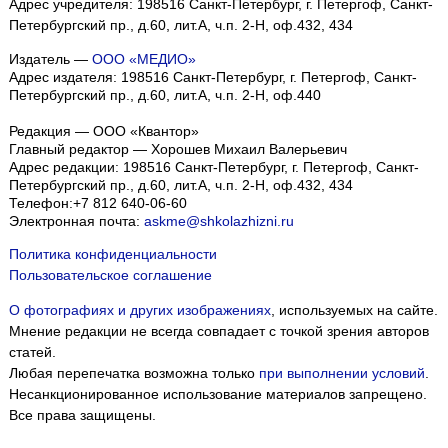
Адрес учредителя: 198516 Санкт-Петербург, г. Петергоф, Санкт-
Петербургский пр., д.60, лит.А, ч.п. 2-Н, оф.432, 434
Издатель —
ООО «МЕДИО»
Адрес издателя: 198516 Санкт-Петербург, г. Петергоф, Санкт-
Петербургский пр., д.60, лит.А, ч.п. 2-Н, оф.440
Редакция — ООО «Квантор»
Главный редактор — Хорошев Михаил Валерьевич
Адрес редакции:
198516
Санкт-Петербург, г. Петергоф
,
Санкт-
Петербургский пр., д.60, лит.А, ч.п. 2-Н, оф.432, 434
Телефон:
+7 812 640-06-60
Электронная почта:
askme@shkolazhizni.ru
Политика конфиденциальности
Пользовательское соглашение
О фотографиях и других изображениях
, используемых на сайте.
Мнение редакции не всегда совпадает с точкой зрения авторов
статей.
Любая перепечатка возможна только
при выполнении условий
.
Несанкционированное использование материалов запрещено.
Все права защищены.