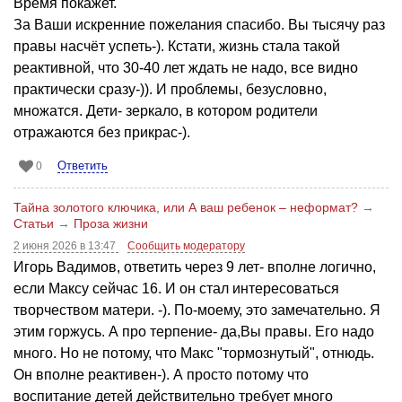
Время покажет.
За Ваши искренние пожелания спасибо. Вы тысячу раз
правы насчёт успеть-). Кстати, жизнь стала такой
реактивной, что 30-40 лет ждать не надо, все видно
практически сразу-)). И проблемы, безусловно,
множатся. Дети- зеркало, в котором родители
отражаются без прикрас-).
Ответить
0
Тайна золотого ключика, или А ваш ребенок – неформат?
→
Статьи
→
Проза жизни
2 июня 2026 в 13:47
Сообщить модератору
Игорь Вадимов, ответить через 9 лет- вполне логично,
если Максу сейчас 16. И он стал интересоваться
творчеством матери. -). По-моему, это замечательно. Я
этим горжусь. А про терпение- да,Вы правы. Его надо
много. Но не потому, что Макс "тормознутый", отнюдь.
Он вполне реактивен-). А просто потому что
воспитание детей действительно требует много