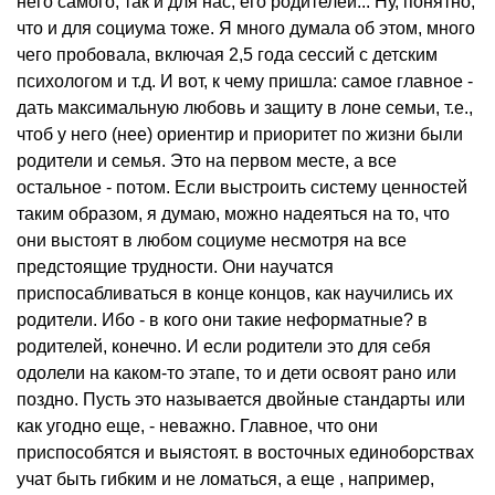
него самого, так и для нас, его родителей... Ну, понятно,
что и для социума тоже. Я много думала об этом, много
чего пробовала, включая 2,5 года сессий с детским
психологом и т.д. И вот, к чему пришла: самое главное -
дать максимальную любовь и защиту в лоне семьи, т.е.,
чтоб у него (нее) ориентир и приоритет по жизни были
родители и семья. Это на первом месте, а все
остальное - потом. Если выстроить систему ценностей
таким образом, я думаю, можно надеяться на то, что
они выстоят в любом социуме несмотря на все
предстоящие трудности. Они научатся
приспосабливаться в конце концов, как научились их
родители. Ибо - в кого они такие неформатные? в
родителей, конечно. И если родители это для себя
одолели на каком-то этапе, то и дети освоят рано или
поздно. Пусть это называется двойные стандарты или
как угодно еще, - неважно. Главное, что они
приспособятся и выястоят. в восточных единоборствах
учат быть гибким и не ломаться, а еще , например,