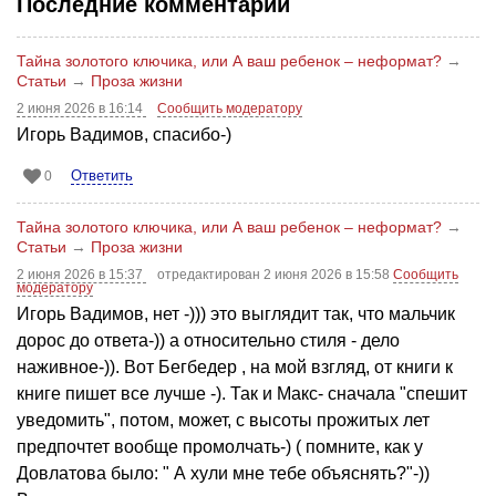
Последние комментарии
Тайна золотого ключика, или А ваш ребенок – неформат?
→
Статьи
→
Проза жизни
2 июня 2026 в 16:14
Сообщить модератору
Игорь Вадимов, спасибо-)
Ответить
0
Тайна золотого ключика, или А ваш ребенок – неформат?
→
Статьи
→
Проза жизни
2 июня 2026 в 15:37
отредактирован 2 июня 2026 в 15:58
Сообщить
модератору
Игорь Вадимов, нет -))) это выглядит так, что мальчик
дорос до ответа-)) а относительно стиля - дело
наживное-)). Вот Бегбедер , на мой взгляд, от книги к
книге пишет все лучше -). Так и Макс- сначала "спешит
уведомить", потом, может, с высоты прожитых лет
предпочтет вообще промолчать-) ( помните, как у
Довлатова было: " А хули мне тебе объяснять?"-))