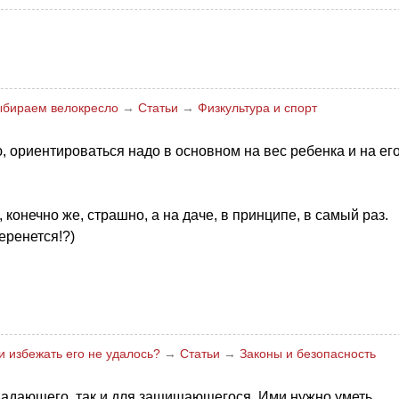
ыбираем велокресло
→
Статьи
→
Физкультура и спорт
, ориентироваться надо в основном на вес ребенка и на ег
 конечно же, страшно, а на даче, в принципе, в самый раз.
еренется!?)
и избежать его не удалось?
→
Статьи
→
Законы и безопасность
падающего, так и для защищающегося. Ими нужно уметь