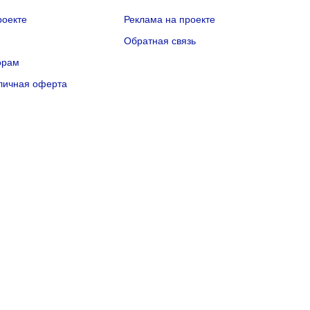
роекте
Реклама на проекте
Q
Обратная связь
орам
личная оферта