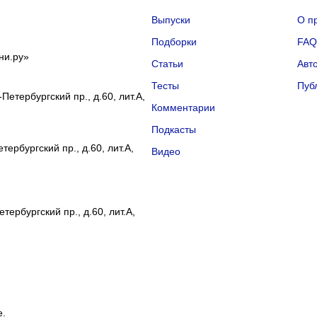
Выпуски
О п
Подборки
FA
ни.ру»
Статьи
Авт
Тесты
Пуб
Петербургский пр., д.60, лит.А,
Комментарии
Подкасты
ербургский пр., д.60, лит.А,
Видео
тербургский пр., д.60, лит.А,
е.