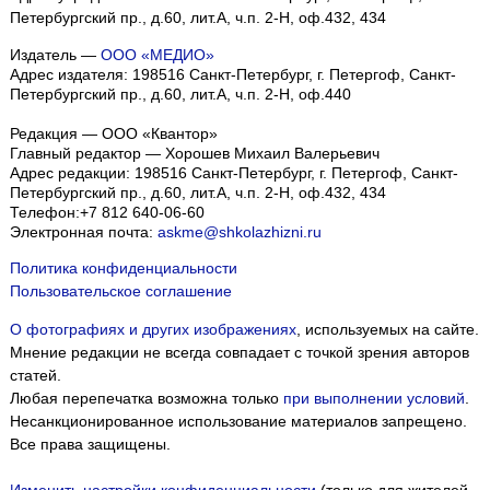
Петербургский пр., д.60, лит.А, ч.п. 2-Н, оф.432, 434
Издатель —
ООО «МЕДИО»
Адрес издателя: 198516 Санкт-Петербург, г. Петергоф, Санкт-
Петербургский пр., д.60, лит.А, ч.п. 2-Н, оф.440
Редакция — ООО «Квантор»
Главный редактор — Хорошев Михаил Валерьевич
Адрес редакции:
198516
Санкт-Петербург, г. Петергоф
,
Санкт-
Петербургский пр., д.60, лит.А, ч.п. 2-Н, оф.432, 434
Телефон:
+7 812 640-06-60
Электронная почта:
askme@shkolazhizni.ru
Политика конфиденциальности
Пользовательское соглашение
О фотографиях и других изображениях
, используемых на сайте.
Мнение редакции не всегда совпадает с точкой зрения авторов
статей.
Любая перепечатка возможна только
при выполнении условий
.
Несанкционированное использование материалов запрещено.
Все права защищены.
Изменить настройки конфиденциальности
(только для жителей