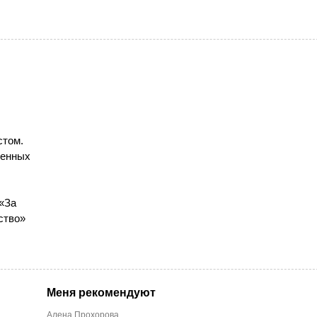
стом.
бенных
 «За
ство»
Меня рекомендуют
Алена Прохорова