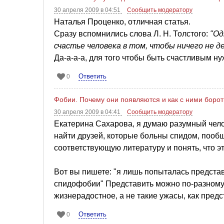
30 апреля 2009 в 04:51
Сообщить модератору
Наталья Проценко, отличная статья.
Сразу вспомнились слова Л. Н. Толстого:
"Од
счастье человека в том, чтобы ничего не д
Да-а-а-а, для того чтобы быть счастливым н
Ответить
0
Фобии. Почему они появляются и как с ними боро
30 апреля 2009 в 04:41
Сообщить модератору
Екатерина Сахарова, я думаю разумный чело
найти друзей, которые больны спидом, пообщ
соответствующую литературу и понять, что это
Вот вы пишете: "я лишь попыталась представ
спидофобии" Представить можно по-разному.
жизнерадостное, а не такие ужасы, как пред
Ответить
0