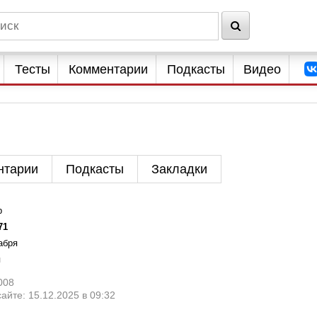
Тесты
Комментарии
Подкасты
Видео
нтарии
Подкасты
Закладки
р
71
абря
я
008
айте: 15.12.2025 в 09:32