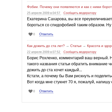
Фобии. Почему они появляются и как с ними боро
25 апреля 2009 в 04:57
Сообщить модератору
Екатерина Сахарова, вы все преувеличиваете
бороться со спидофобией таким образом. Ну 
Ответить
0
Как дожить до ста лет?
→
Статьи
→
Красота и здо
22 апреля 2009 в 07:52
Сообщить модератору
Борис Рохленко, комментарий ваш верный. Н
такого названия статьи обратить внимание чи
дожить до ста хочет каждый...
Кстати, а почему бы Вам рискнуть и поделить
Вот когда мне стукнет 70 я, пожалуй, напишу о том,
Ответить
0