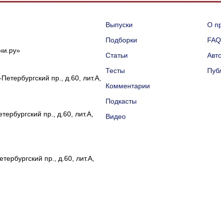
Выпуски
О п
Подборки
FA
ни.ру»
Статьи
Авт
Тесты
Пуб
Петербургский пр., д.60, лит.А,
Комментарии
Подкасты
ербургский пр., д.60, лит.А,
Видео
тербургский пр., д.60, лит.А,