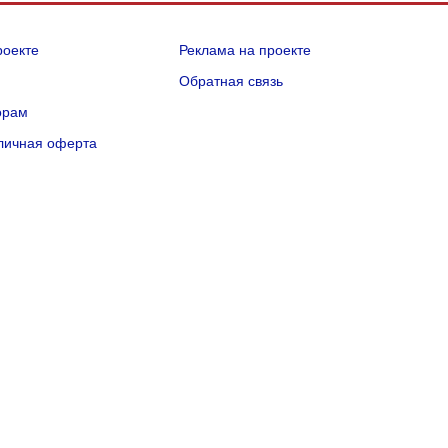
роекте
Реклама на проекте
Q
Обратная связь
орам
личная оферта