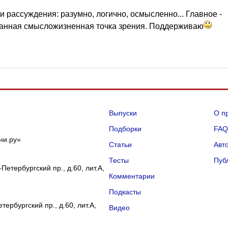
 рассуждения: разумно, логично, осмысленно... Главное -
ванная смысложизненная точка зрения. Поддерживаю
Выпуски
О п
Подборки
FA
ни.ру»
Статьи
Авт
Тесты
Пуб
Петербургский пр., д.60, лит.А,
Комментарии
Подкасты
ербургский пр., д.60, лит.А,
Видео