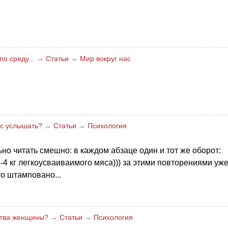
о среду...
→
Статьи
→
Мир вокруг нас
ас услышать?
→
Статьи
→
Психология
ьно читать смешно: в каждом абзаце один и тот же оборот:
4 кг легкоусваиваимого мяса))) за этими повторениями уж
то штамповано...
ства женщины?
→
Статьи
→
Психология