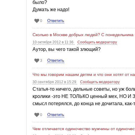
было?
Думать же надо!
Ответить
0
Сколько в Москве добрых людей? С понедельника п
10 октября 2012 в 11:36
Сообщить модератору
Аутор, вы чего такой злющий?
Ответить
3
Что мы говорим нашим детям и что они хотят от н
30 сентября 2012 в 15:29
Сообщить модератору
Статья-то ничего, дельные советы, но уж бол
кролики -это НЕ ТОЛЬКО ценный мех, НО И 3-
смысл потерялся, до конца не дочитала, как-
Ответить
0
Чем отличается одиночество мужчины от одиноче