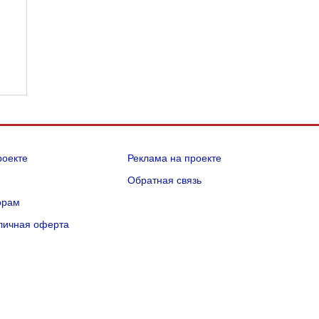
роекте
Реклама на проекте
Q
Обратная связь
орам
личная оферта