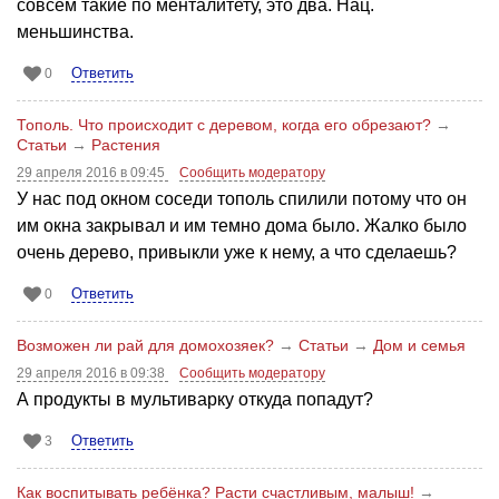
совсем такие по менталитету, это два. Нац.
меньшинства.
Ответить
0
Тополь. Что происходит с деревом, когда его обрезают?
→
Статьи
→
Растения
29 апреля 2016 в 09:45
Сообщить модератору
У нас под окном соседи тополь спилили потому что он
им окна закрывал и им темно дома было. Жалко было
очень дерево, привыкли уже к нему, а что сделаешь?
Ответить
0
Возможен ли рай для домохозяек?
→
Статьи
→
Дом и семья
29 апреля 2016 в 09:38
Сообщить модератору
А продукты в мультиварку откуда попадут?
Ответить
3
Как воспитывать ребёнка? Расти счастливым, малыш!
→