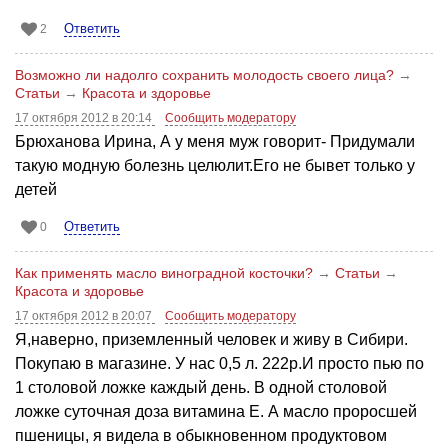
Ответить
2
Возможно ли надолго сохранить молодость своего лица?
→
Статьи
→
Красота и здоровье
17 октября 2012 в 20:14
Сообщить модератору
Брюханова Ирина, А у меня муж говорит- Придумали
такую модную болезнь целюлит.Его не бывет только у
детей
Ответить
0
Как применять масло виноградной косточки?
→
Статьи
→
Красота и здоровье
17 октября 2012 в 20:07
Сообщить модератору
Я,наверно, приземленный человек и живу в Сибири.
Покупаю в магазине. У нас 0,5 л. 222р.И просто пью по
1 столовой ложке каждый день. В одной столовой
ложке суточная доза витамина Е. А масло проросшей
пшеницы, я видела в обыкновенном продуктовом