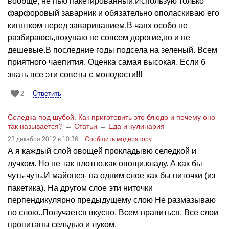
вообще, не пью пакетированный.Использую только
фарфоровый заварник и обязательно ополаскиваю его
кипятком перед завариванием.В чаях особо не
разбираюсь,покупаю не совсем дорогие,но и не
дешевые.В последние годы подсела на зеленый. Всем
приятного чаепития. Оценка самая высокая. Если б
знать все эти советы с молодости!!!
Ответить
2
Селедка под шубой. Как приготовить это блюдо и почему оно
так называется?
→
Статьи
→
Еда и кулинария
23 декабря 2012 в 10:36
Сообщить модератору
А я каждый слой овощей прокладывю селедкой и
лучком. Но не так плотно,как овощи,кладу. А как бы
чуть-чуть.И майонез- на одним слое как бы ниточки (из
пакетика). На другом слое эти ниточки
перпендикулярно предыдущему слою Не размазываю
по слою..Получается вкусно. Всем нравиться. Все слои
пропитаны сельдью и луком.