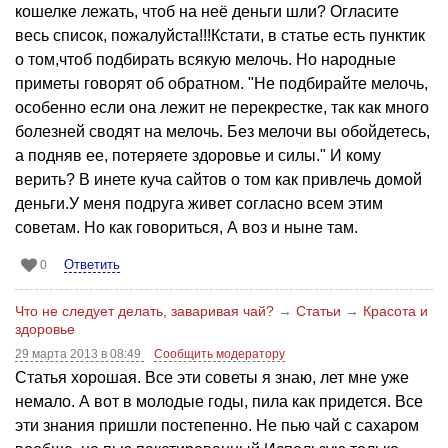
кошелке лежать, чтоб на неё деньги шли? Огласите
весь список, пожалуйста!!!Кстати, в статье есть пунктик
о том,чтоб подбирать всякую мелочь. Но народные
приметы говорят об обратном. "Не подбирайте мелочь,
особенно если она лежит не перекрестке, так как много
болезней сводят на мелочь. Без мелочи вы обойдетесь,
а подняв ее, потеряете здоровье и силы." И кому
верить? В инете куча сайтов о том как привлечь домой
деньги.У меня подруга живет согласно всем этим
советам. Но как говориться, А воз и ныне там.
Ответить
0
Что не следует делать, заваривая чай?
→
Статьи
→
Красота и
здоровье
29 марта 2013 в 08:49
Сообщить модератору
Статья хорошая. Все эти советы я знаю, лет мне уже
немало. А вот в молодые годы, пила как придется. Все
эти знания пришли постепенно. Не пью чай с сахаром