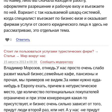
по найму, либо вы сначала находите работу,
оформляете разрешение и рабочую визу и въезжаете
по ней. Вариант с так называемой шварц-системой,
когда специалист въезжает по бизнес-визе и оказывает
фирмам услуги от своего юридического лица я здесь не
рассматриваю, это отдельная тема.
Ответить
0
Стоит ли пользоваться услугами туристических фирм?
→
Статьи
→
Мир вокруг нас
15 августа 2013 в 08:39
Сообщить модератору
Владимир Морозов, отнюдь.У нас просто очень слабо
развит малый бизнес,семейные кафе, пансионы и
прочая, мы примеров не видим.За ними нужно куда-
нибудь в Европу ехать, причем в нетуристическое
место, где количество потенциальных покупателей
ограничено и при этом конкуренция какая-то
присутствует, и бизнес очень сильно зависит от того,
придут люди второй раз, или нет. А у нас -не придут