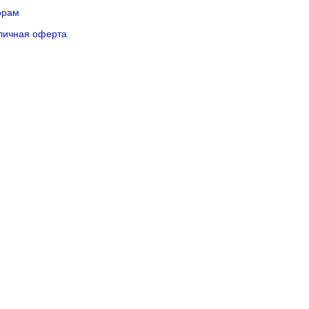
орам
личная оферта