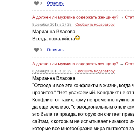
Ответить
0
А должен ли мужчина содержать женщину?
→
Стат
8 декабря 2013 в 17:28
Сообщить модератору
Марианна Власова,
Всегда пожалуйста
Ответить
0
А должен ли мужчина содержать женщину?
→
Стат
8 декабря 2013 в 16:29
Сообщить модератору
Марианна Власова,
"Отсюда и все эти конфликты в жизни, когда 
нравится." "Нет, уважаемый. Конфликт не от то
Конфликт от таких, кому непременно нужно зн
да еще вежливо, "с эмоциональным откликом"
это была та правда, которую он считает правд
сайтам, к которым не испытывает никакого и
которые все многообразие мира пытаются засу