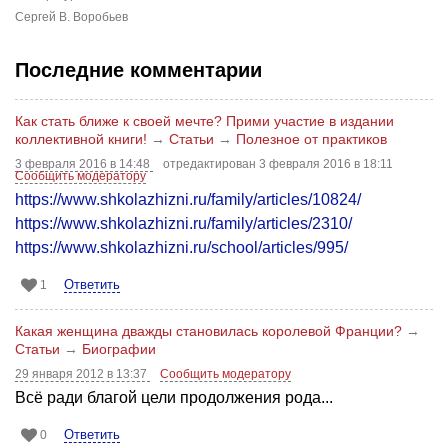
Сергей В. Воробьев
Последние комментарии
Как стать ближе к своей мечте? Прими участие в издании
коллективной книги!
→
Статьи
→
Полезное от практиков
3 февраля 2016 в 14:48
отредактирован 3 февраля 2016 в 18:11
Сообщить модератору
https://www.shkolazhizni.ru/family/articles/10824/
https://www.shkolazhizni.ru/family/articles/2310/
https://www.shkolazhizni.ru/school/articles/995/
Ответить
1
Какая женщина дважды становилась королевой Франции?
→
Статьи
→
Биографии
29 января 2012 в 13:37
Сообщить модератору
Всё ради благой цели продолжения рода...
Ответить
0