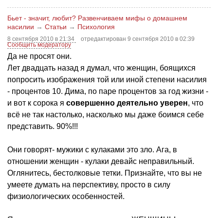
Бьет - значит, любит? Развенчиваем мифы о домашнем
насилии
→
Статьи
→
Психология
8 сентября 2010 в 21:34
отредактирован 9 сентября 2010 в 02:39
Сообщить модератору
Да не просят они.
Лет двадцать назад я думал, что женщин, боящихся
попросить изображения той или иной степени насилия
- процентов 10. Дима, по паре процентов за год жизни -
и вот к сорока я
совершенно деятельно уверен
, что
всё не так настолько, насколько мы даже боимся себе
представить. 90%!!!
Они говорят- мужики с кулаками это зло. Ага, в
отношении женщин - кулаки девайс неправильный.
Оглянитесь, бестолковые тетки. Признайте, что вы не
умеете думать на перспективу, просто в силу
физиологических особенностей.