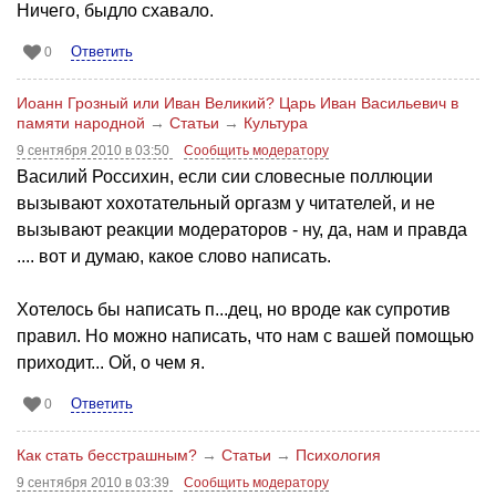
Ничего, быдло схавало.
Ответить
0
Иоанн Грозный или Иван Великий? Царь Иван Васильевич в
памяти народной
→
Статьи
→
Культура
9 сентября 2010 в 03:50
Сообщить модератору
Василий Россихин, если сии словесные поллюции
вызывают хохотательный оргазм у читателей, и не
вызывают реакции модераторов - ну, да, нам и правда
.... вот и думаю, какое слово написать.
Хотелось бы написать п...дец, но вроде как супротив
правил. Но можно написать, что нам с вашей помощью
приходит... Ой, о чем я.
Ответить
0
Как стать бесстрашным?
→
Статьи
→
Психология
9 сентября 2010 в 03:39
Сообщить модератору