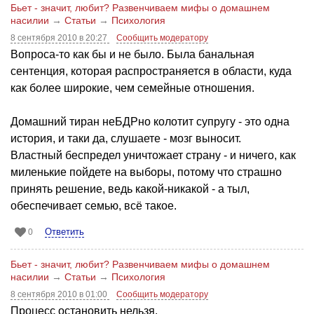
Бьет - значит, любит? Развенчиваем мифы о домашнем
насилии
→
Статьи
→
Психология
8 сентября 2010 в 20:27
Сообщить модератору
Вопроса-то как бы и не было. Была банальная
сентенция, которая распространяется в области, куда
как более широкие, чем семейные отношения.
Домашний тиран неБДРно колотит супругу - это одна
история, и таки да, слушаете - мозг выносит.
Властный беспредел уничтожает страну - и ничего, как
миленькие пойдете на выборы, потому что страшно
принять решение, ведь какой-никакой - а тыл,
обеспечивает семью, всё такое.
Ответить
0
Бьет - значит, любит? Развенчиваем мифы о домашнем
насилии
→
Статьи
→
Психология
8 сентября 2010 в 01:00
Сообщить модератору
Процесс остановить нельзя.