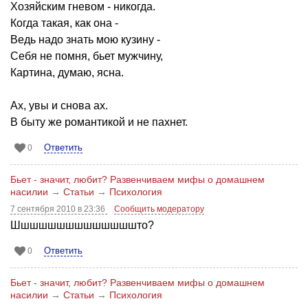
Хозяйским гневом - никогда.
Когда такая, как она -
Ведь надо знать мою кузину -
Себя не помня, бьет мужчину,
Картина, думаю, ясна.
Ах, увы и снова ах.
В быту же романтикой и не пахнет.
Ответить
0
Бьет - значит, любит? Развенчиваем мифы о домашнем
насилии
→
Статьи
→
Психология
7 сентября 2010 в 23:36
Сообщить модератору
Шшшшшшшшшшшшшшто?
Ответить
0
Бьет - значит, любит? Развенчиваем мифы о домашнем
насилии
→
Статьи
→
Психология