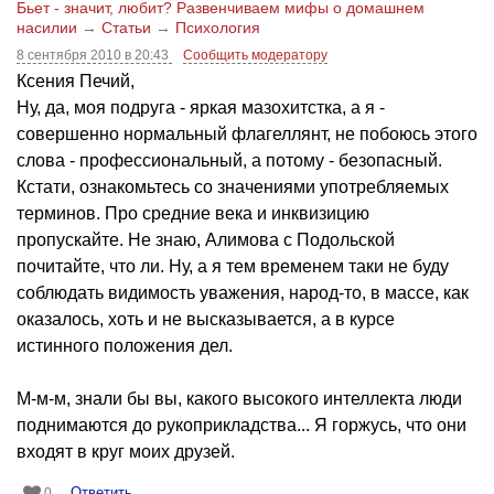
Бьет - значит, любит? Развенчиваем мифы о домашнем
насилии
→
Статьи
→
Психология
8 сентября 2010 в 20:43
Сообщить модератору
Ксения Печий,
Ну, да, моя подруга - яркая мазохитстка, а я -
совершенно нормальный флагеллянт, не побоюсь этого
слова - профессиональный, а потому - безопасный.
Кстати, ознакомьтесь со значениями употребляемых
терминов. Про средние века и инквизицию
пропускайте. Не знаю, Алимова с Подольской
почитайте, что ли. Ну, а я тем временем таки не буду
соблюдать видимость уважения, народ-то, в массе, как
оказалось, хоть и не высказывается, а в курсе
истинного положения дел.
М-м-м, знали бы вы, какого высокого интеллекта люди
поднимаются до рукоприкладства... Я горжусь, что они
входят в круг моих друзей.
Ответить
0