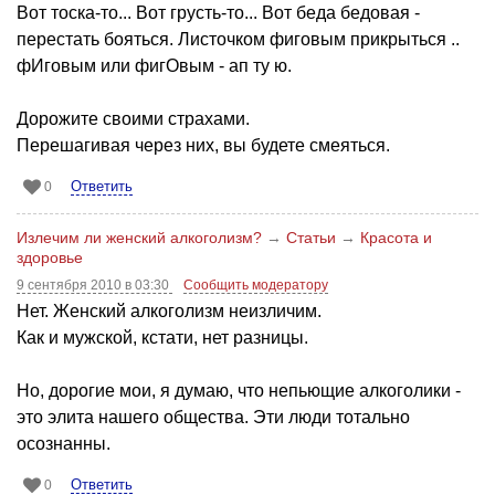
Вот тоска-то... Вот грусть-то... Вот беда бедовая -
перестать бояться. Листочком фиговым прикрыться ..
фИговым или фигОвым - ап ту ю.
Дорожите своими страхами.
Перешагивая через них, вы будете смеяться.
Ответить
0
Излечим ли женский алкоголизм?
→
Статьи
→
Красота и
здоровье
9 сентября 2010 в 03:30
Сообщить модератору
Нет. Женский алкоголизм неизличим.
Как и мужской, кстати, нет разницы.
Но, дорогие мои, я думаю, что непьющие алкоголики -
это элита нашего общества. Эти люди тотально
осознанны.
Ответить
0