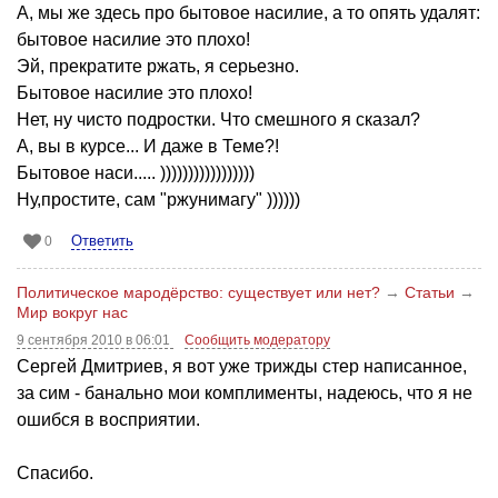
А, мы же здесь про бытовое насилие, а то опять удалят:
бытовое насилие это плохо!
Эй, прекратите ржать, я серьезно.
Бытовое насилие это плохо!
Нет, ну чисто подростки. Что смешного я сказал?
А, вы в курсе... И даже в Теме?!
Бытовое наси..... )))))))))))))))))
Ну,простите, сам "ржунимагу" ))))))
Ответить
0
Политическое мародёрство: существует или нет?
→
Статьи
→
Мир вокруг нас
9 сентября 2010 в 06:01
Сообщить модератору
Сергей Дмитриев, я вот уже трижды стер написанное,
за сим - банально мои комплименты, надеюсь, что я не
ошибся в восприятии.
Спасибо.