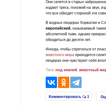
Они селятся в старых заброшенны
издают треск, похожий на звук, 
что все обходят стороной эти сов
В водных пещерах Хорватии и Сл
европейский
, называемый также 
абсолютной тьме, однако прекрасн
обходиться до десяти лет.
Иногда, чтобы спрятаться от опа
животного мира
приходится сели
пещерах они чувствуют себя впо
Теги:
под землей
,
животный ми
Комментировать
1
Оц