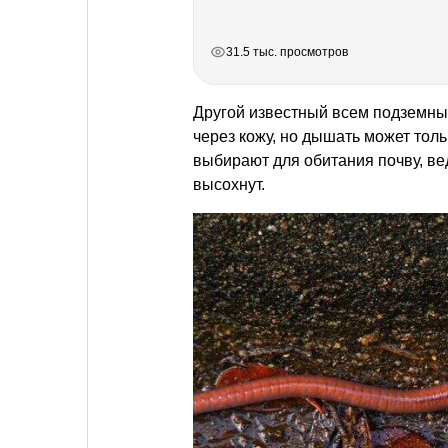
РЕКЛАМА
РЕКЛАМА
РЕКЛАМА
РЕКЛАМА
31.5 тыс. просмотров
Другой известный всем подземны
через кожу, но дышать может тол
выбирают для обитания почву, вед
высохнут.