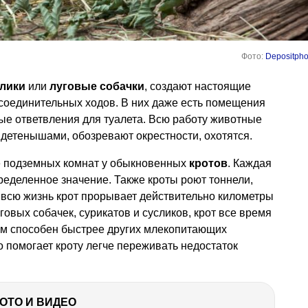
Фото:
Depositpho
лики
или
луговые собачки
, создают настоящие
соединительных ходов. В них даже есть помещения
ые ответвления для туалета. Всю работу животные
 детенышами, обозревают окрестности, охотятся.
ие подземных комнат у обыкновенных
кротов
. Каждая
еделенное значение. Также кроты роют тоннели,
 всю жизнь крот прорывает действительно километры
говых собачек, сурикатов и сусликов, крот все время
изм способен быстрее других млекопитающих
то помогает кроту легче переживать недостаток
ФОТО И ВИДЕО