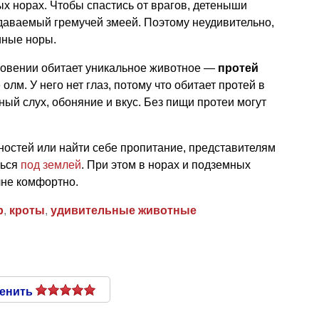
х норах. Чтобы спастись от врагов, детеныши
издаваемый гремучей змеей. Поэтому неудивительно,
иные норы.
овении обитает уникальное животное —
протей
олм. У него нет глаз, потому что обитает протей в
ый слух, обоняние и вкус. Без пищи протеи могут
сностей или найти себе пропитание, представителям
ться
под землей
. При этом в норах и подземных
лне комфортно.
р
,
кроты
,
удивительные животные
енить