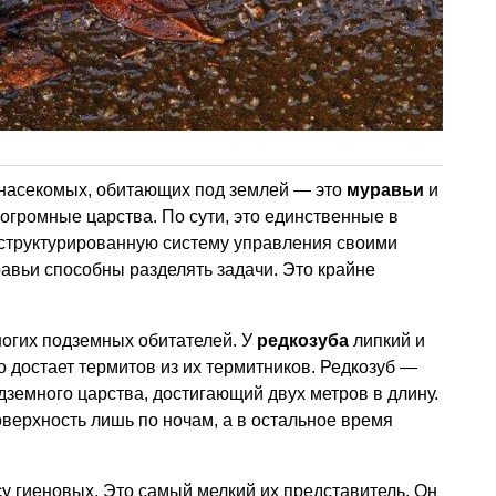
насекомых, обитающих под землей — это
муравьи
и
 огромные царства. По сути, это единственные в
структурированную систему управления своими
равьи способны разделять задачи. Это крайне
огих подземных обитателей. У
редкозуба
липкий и
о достает термитов из их термитников. Редкозуб —
земного царства, достигающий двух метров в длину.
оверхность лишь по ночам, а в остальное время
су гиеновых. Это самый мелкий их представитель. Он