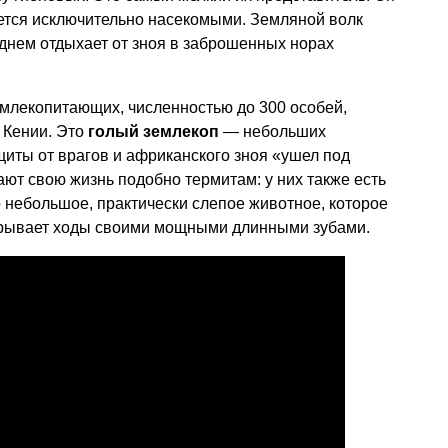
ается исключительно насекомыми. Земляной волк
 днем отдыхает от зноя в заброшенных норах
-млекопитающих, численностью до 300 особей,
 Кении. Это
голый землекоп
— небольших
щиты от врагов и африканского зноя «ушел под
т свою жизнь подобно термитам: у них также есть
о небольшое, практически слепое животное, которое
орывает ходы своими мощными длинными зубами.