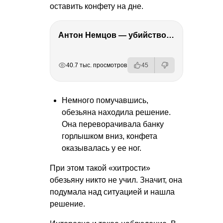
оставить конфету на дне.
Антон Немцов — убийство Бориса Немцова, переезд в Дубай, семья и политика
РЕКЛАМА
РЕКЛАМА
РЕКЛАМА
40.7 тыс. просмотров
45
Немного помучавшись,
обезьяна находила решение.
Она переворачивала банку
горлышком вниз, конфета
оказывалась у ее ног.
При этом такой «хитрости»
обезьяну никто не учил. Значит, она
подумала над ситуацией и нашла
решение.