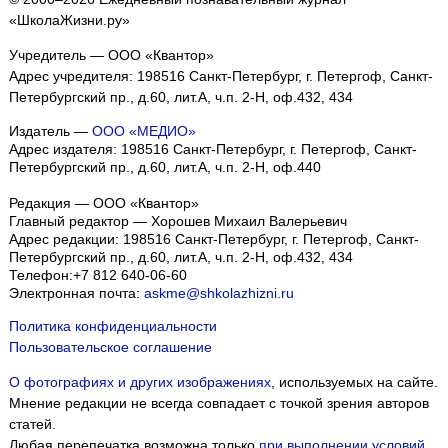
«ШколаЖизни.ру»
Учредитель — ООО «Квантор»
Адрес учредителя: 198516 Санкт-Петербург, г. Петергоф, Санкт-
Петербургский пр., д.60, лит.А, ч.п. 2-Н, оф.432, 434
Издатель —
ООО «МЕДИО»
Адрес издателя: 198516 Санкт-Петербург, г. Петергоф, Санкт-
Петербургский пр., д.60, лит.А, ч.п. 2-Н, оф.440
Редакция — ООО «Квантор»
Главный редактор — Хорошев Михаил Валерьевич
Адрес редакции:
198516
Санкт-Петербург, г. Петергоф
,
Санкт-
Петербургский пр., д.60, лит.А, ч.п. 2-Н, оф.432, 434
Телефон:
+7 812 640-06-60
Электронная почта:
askme@shkolazhizni.ru
Политика конфиденциальности
Пользовательское соглашение
О фотографиях и других изображениях
, используемых на сайте.
Мнение редакции не всегда совпадает с точкой зрения авторов
статей.
Любая перепечатка возможна только
при выполнении условий
.