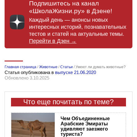
Подпишитесь на канал
«ШколаЖизни.ру» в Дзене!
Каждый день — анонсы новых
интересных историй, познавательных
тестов и статей на актуальные темы.
Перейти в Дзен →
Главная страница
/
Животные
/
Статьи
/
Умеют ли думать животные?
Статья опубликована в
выпуске 21.06.2020
Обновлено 3.10.2025
Что еще почитать по теме?
Чем Объединенные
Арабские Эмираты
удивляют заезжего
туриста?