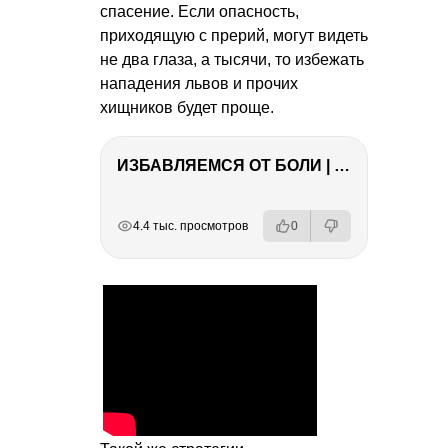
спасение. Если опасность,
приходящую с прерий, могут видеть
не два глаза, а тысячи, то избежать
нападения львов и прочих
хищников будет проще.
ИЗБАВЛЯЕМСЯ ОТ БОЛИ | Важность режима и питания
РЕКЛАМА
РЕКЛАМА
РЕКЛАМА
4.4 тыс. просмотров
0