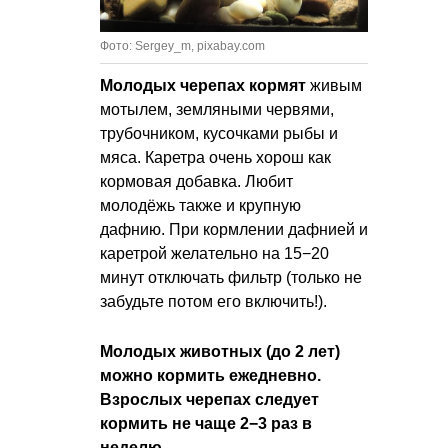
Фото: Sergey_m, pixabay.com
Молодых черепах кормят
живым
мотылем, земляными червями,
трубочником, кусочками рыбы и
мяса. Каретра очень хорош как
кормовая добавка. Любит
молодёжь также и крупную
дафнию. При кормлении дафнией и
каретрой желательно на 15−20
минут отключать фильтр (только не
забудьте потом его включить!).
Молодых животных (до 2 лет)
можно кормить ежедневно.
Взрослых черепах следует
кормить не чаще 2−3 раз в
неделю.