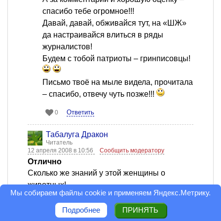
спасибо тебе огромное!!!
Давай, давай, обживайся тут, на «ШЖ»
да настраивайся влиться в ряды
журналистов!
Будем с тобой патриоты – гринписовцы!
Письмо твоё на мыле видела, прочитала
– спасибо, отвечу чуть позже!!!
Ответить
0
Табалуга Дракон
Читатель
12 апреля 2008 в 10:56
Сообщить модератору
Отлично
Сколько же знаний у этой женщины о
животных!
Мы собираем файлы cookie и применяем
Яндекс.Метрику
.
Сколько статей и подробностей в них о
необходимых условиях содержания!
Подробнее
ПРИНЯТЬ
За такие статьи можно ставить только