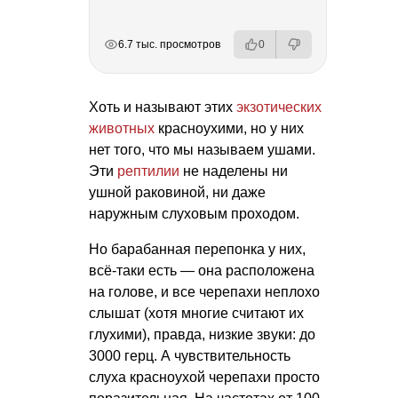
РЕКЛАМА
РЕКЛАМА
РЕКЛАМА
6.7 тыс. просмотров
0
Хоть и называют этих
экзотических
животных
красноухими, но у них
нет того, что мы называем ушами.
Эти
рептилии
не наделены ни
ушной раковиной, ни даже
наружным слуховым проходом.
Но барабанная перепонка у них,
всё-таки есть — она расположена
на голове, и все черепахи неплохо
слышат (хотя многие считают их
глухими), правда, низкие звуки: до
3000 герц. А чувствительность
слуха красноухой черепахи просто