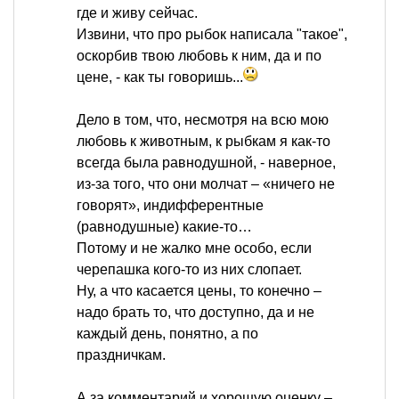
где и живу сейчас.
Извини, что про рыбок написала "такое",
оскорбив твою любовь к ним, да и по
цене, - как ты говоришь...
Дело в том, что, несмотря на всю мою
любовь к животным, к рыбкам я как-то
всегда была равнодушной, - наверное,
из-за того, что они молчат – «ничего не
говорят», индифферентные
(равнодушные) какие-то…
Потому и не жалко мне особо, если
черепашка кого-то из них слопает.
Ну, а что касается цены, то конечно –
надо брать то, что доступно, да и не
каждый день, понятно, а по
праздничкам.
А за комментарий и хорошую оценку –